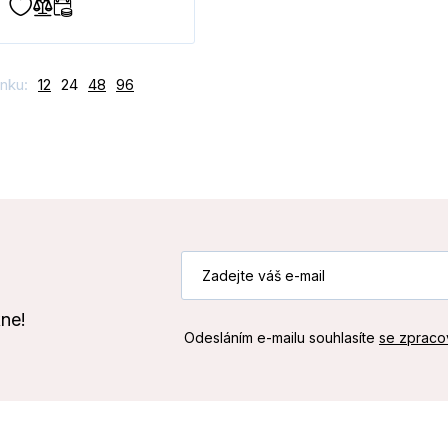
nku:
12
24
48
96
kne!
Odesláním e-mailu souhlasíte
se zpraco