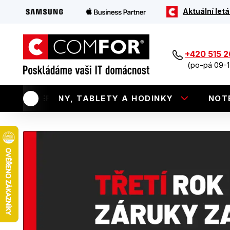
Aktuální letá
+420 515 
(po-pá 09-1
TELEFONY, TABLETY A HODINKY
NOT