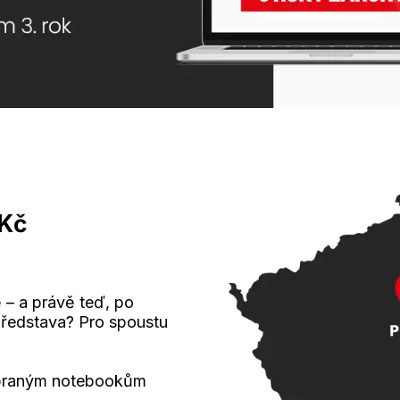
 Kč
 – a právě teď, po
představa? Pro spoustu
ybraným notebookům