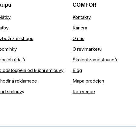
kupu
COMFOR
látky
Kontakty
atby
Kariéra
zboží z e-shopu
O nás
odmínky
O revimarketu
obních údajů
Školení zaměstnanců
o odstoupení od kupní smlouvy
Blog
ohodlná reklamace
Mapa prodejen
 od smlouvy
Reference