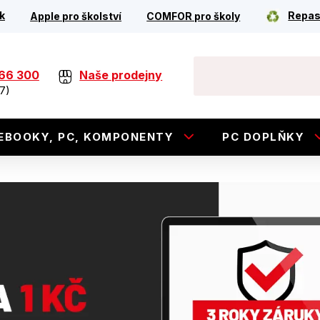
k
Repas
Apple pro školství
COMFOR pro školy
266 300
Naše prodejny
7)
EBOOKY, PC, KOMPONENTY
PC DOPLŇKY