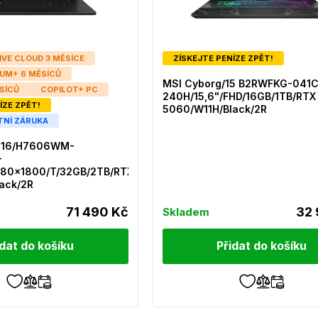
IVE CLOUD 3 MĚSÍCE
ZÍSKEJTE PENÍZE ZPĚT!
UM+ 6 MĚSÍCŮ
MSI Cyborg/15 B2RWFKG-041C
SÍCŮ
COPILOT+ PC
240H/15,6"/FHD/16GB/1TB/RTX
ÍZE ZPĚT!
5060/W11H/Black/2R
TNÍ ZÁRUKA
 P16/H7606WM-
-
880x1800/T/32GB/2TB/RTX
ack/2R
71 490 Kč
32 
Skladem
idat do košíku
Přidat do košíku