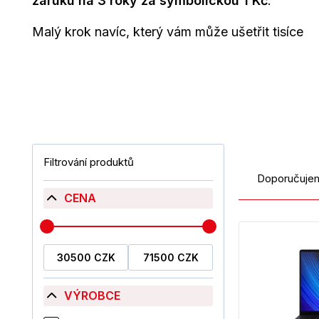
záruku na 3 roky za symbolickou 1 Kč
.
Malý krok navíc, který vám může ušetřit tisíce
Filtrování produktů
Doporučuje
CENA
VÝROBCE