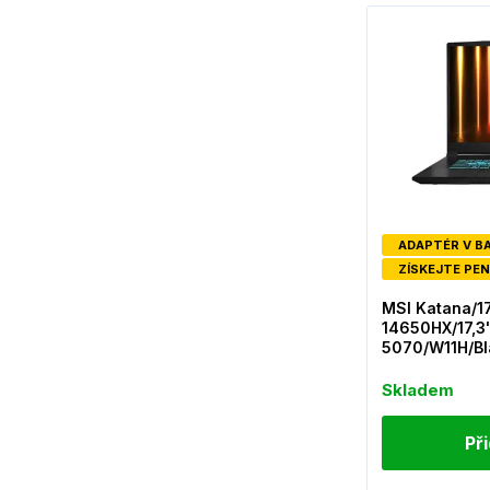
ADAPTÉR V B
ZÍSKEJTE PEN
MSI Katana/1
14650HX/17,3
5070/W11H/Bl
Skladem
Př