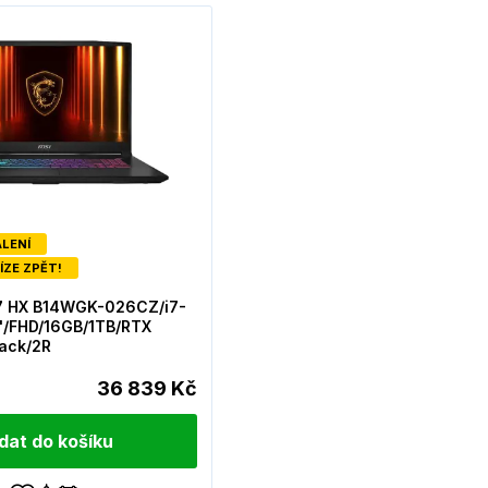
ALENÍ
ÍZE ZPĚT!
7 HX B14WGK-026CZ/i7-
"/FHD/16GB/1TB/RTX
ack/2R
36 839 Kč
idat do košíku