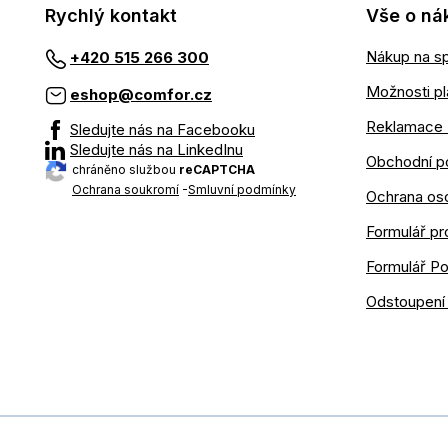
Rychlý kontakt
Vše o ná
Nákup na sp
+420 515 266 300
Možnosti pl
eshop@comfor.cz
Reklamace 
Sledujte nás na Facebooku
Sledujte nás na LinkedInu
Obchodní p
chráněno službou
reCAPTCHA
Ochrana soukromí
-
Smluvní podmínky
Ochrana os
Formulář pr
Formulář P
Odstoupení