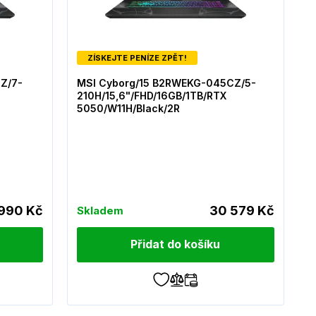
ZÍSKEJTE PENÍZE ZPĚT!
Z/7-
MSI Cyborg/15 B2RWEKG-045CZ/5-
210H/15,6"/FHD/16GB/1TB/RTX
5050/W11H/Black/2R
990 Kč
30 579 Kč
Skladem
Přidat do košíku