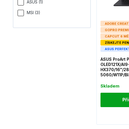
ASUS (1)
MSI (3)
ADOBE CREAT
GOPRO PREMI
CAPCUT 6 MĚ
ZÍSKEJTE PEN
ASUS PERFEK
ASUS ProArt
OLED121X/AI9
HX370/16"/2
5060/W11P/Bl
Skladem
Př