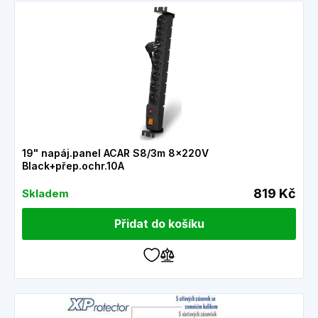
19" napáj.panel ACAR S8/3m 8x220V
Black+přep.ochr.10A
819 Kč
Skladem
Přidat do košíku