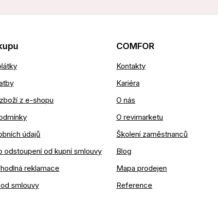
kupu
COMFOR
látky
Kontakty
atby
Kariéra
zboží z e-shopu
O nás
odmínky
O revimarketu
obních údajů
Školení zaměstnanců
o odstoupení od kupní smlouvy
Blog
ohodlná reklamace
Mapa prodejen
 od smlouvy
Reference