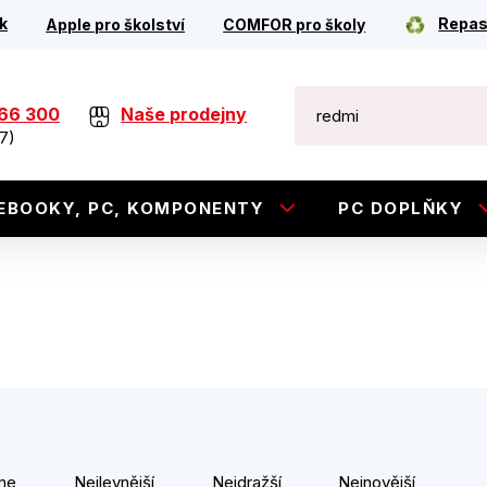
k
Repas
Apple pro školství
COMFOR pro školy
266 300
Naše prodejny
7)
EBOOKY, PC, KOMPONENTY
PC DOPLŇKY
me
Nejlevnější
Nejdražší
Nejnovější