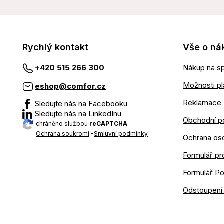
Rychlý kontakt
Vše o ná
Nákup na sp
+420 515 266 300
Možnosti pl
eshop@comfor.cz
Reklamace 
Sledujte nás na Facebooku
Sledujte nás na LinkedInu
Obchodní p
chráněno službou
reCAPTCHA
Ochrana soukromí
-
Smluvní podmínky
Ochrana os
Formulář pr
Formulář P
Odstoupení