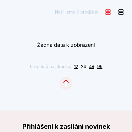
Našli jsme 0 produktů
Žádná data k zobrazení
Produktů na stránku:
12
24
48
96
Přihlášení k zasílání novinek