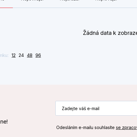
Žádná data k zobraz
nku:
12
24
48
96
kne!
Odesláním e-mailu souhlasíte
se zpraco