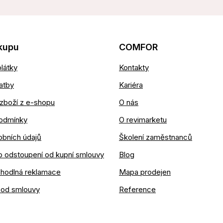
kupu
COMFOR
látky
Kontakty
atby
Kariéra
zboží z e-shopu
O nás
odmínky
O revimarketu
obních údajů
Školení zaměstnanců
o odstoupení od kupní smlouvy
Blog
ohodlná reklamace
Mapa prodejen
 od smlouvy
Reference