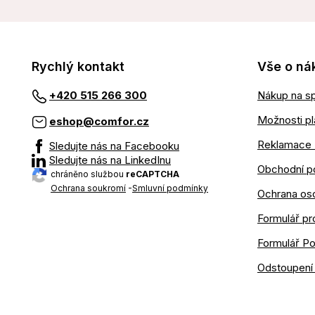
Rychlý kontakt
Vše o ná
Nákup na sp
+420 515 266 300
Možnosti pl
eshop@comfor.cz
Reklamace 
Sledujte nás na Facebooku
Sledujte nás na LinkedInu
Obchodní p
chráněno službou
reCAPTCHA
Ochrana soukromí
-
Smluvní podmínky
Ochrana os
Formulář pr
Formulář P
Odstoupení