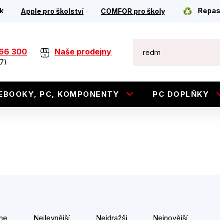
k
Repas
Apple pro školství
COMFOR pro školy
266 300
Naše prodejny
7)
EBOOKY, PC, KOMPONENTY
PC DOPLŇKY
me
Nejlevnější
Nejdražší
Nejnovější