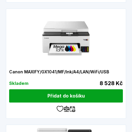
Canon MAXIFY/GX1041/MF/Ink/A4/LAN/WiFi/USB
8 528 Kč
Skladem
Přidat do košíku