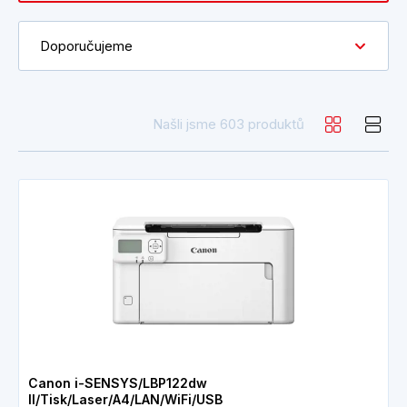
Doporučujeme
Našli jsme 603 produktů
Canon i-SENSYS/LBP122dw
II/Tisk/Laser/A4/LAN/WiFi/USB