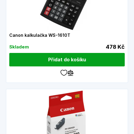
Canon kalkulačka WS-1610T
478 Kč
Skladem
Přidat do košíku