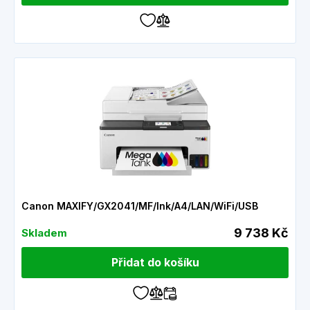
Canon MAXIFY/GX2041/MF/Ink/A4/LAN/WiFi/USB
9 738 Kč
Skladem
Přidat do košíku