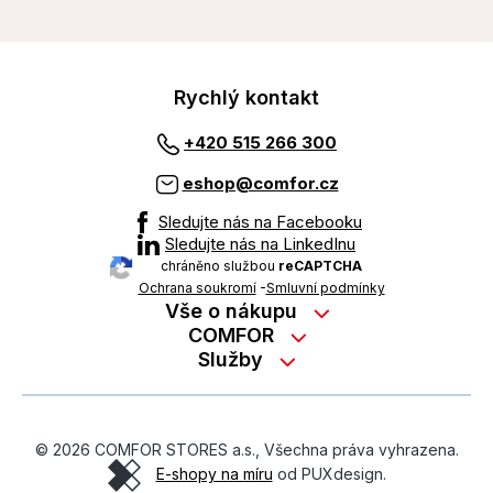
Rychlý kontakt
+420 515 266 300
eshop@comfor.cz
Sledujte nás na Facebooku
Sledujte nás na LinkedInu
chráněno službou
reCAPTCHA
Ochrana soukromí
-
Smluvní podmínky
Vše o nákupu
Nákup na splátky
COMFOR
Služby
Kontakty
Možnosti platby
Servisní služby na prodejně
Kariéra
Reklamace zboží z e-shopu
Garanční prohlídky
O nás
Obchodní podmínky
© 2026 COMFOR STORES a.s., Všechna práva vyhrazena.
On-line podpora
O revimarketu
E-shopy na míru
od PUXdesign.
Ochrana osobních údajů