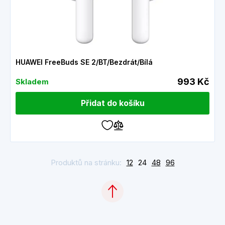
HUAWEI FreeBuds SE 2/BT/Bezdrát/Bílá
993 Kč
Skladem
Přidat do košíku
Produktů na stránku:
12
24
48
96