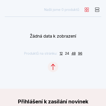
Našli jsme 0 produktů
Žádná data k zobrazení
Produktů na stránku:
12
24
48
96
Přihlášení k zasílání novinek