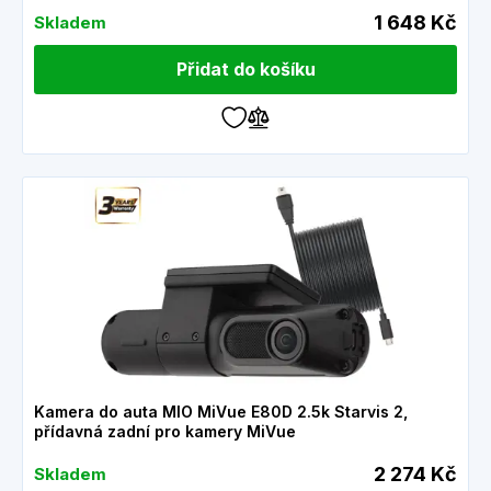
1 648 Kč
Skladem
Přidat do košíku
Kamera do auta MIO MiVue E80D 2.5k Starvis 2,
přídavná zadní pro kamery MiVue
2 274 Kč
Skladem