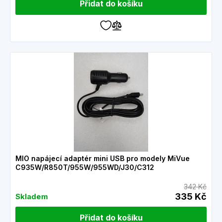
Přidat do košíku
MIO napájecí adaptér mini USB pro modely MiVue
C935W/R850T/955W/955WD/J30/C312
342 Kč
335 Kč
Skladem
Přidat do košíku