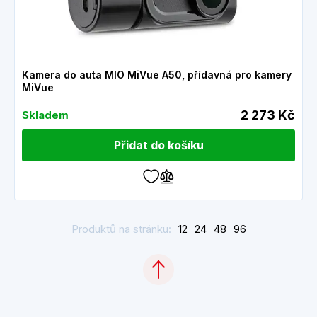
Kamera do auta MIO MiVue A50, přídavná pro kamery
MiVue
2 273 Kč
Skladem
Přidat do košíku
Produktů na stránku:
12
24
48
96