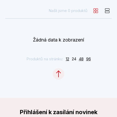
Našli jsme 0 produktů
Žádná data k zobrazení
Produktů na stránku:
12
24
48
96
Přihlášení k zasílání novinek