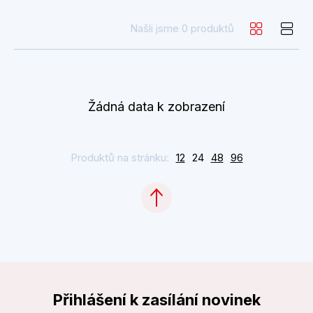
Našli jsme 0 produktů
Žádná data k zobrazení
Produktů na stránku:
12
24
48
96
Přihlášení k zasílání novinek