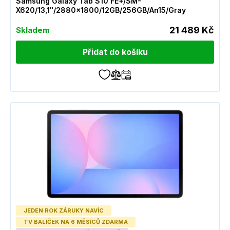
Samsung Galaxy Tab S10 FE+/SM-
X620/13,1"/2880x1800/12GB/256GB/An15/Gray
21 489 Kč
Skladem
Přidat do košíku
JEDEN ROK ZÁRUKY NAVÍC
TV BALÍČEK NA 6 MĚSÍCŮ ZDARMA