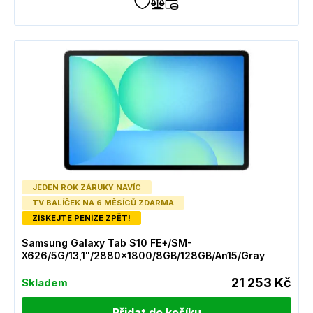
JEDEN ROK ZÁRUKY NAVÍC
TV BALÍČEK NA 6 MĚSÍCŮ ZDARMA
ZÍSKEJTE PENÍZE ZPĚT!
Samsung Galaxy Tab S10 FE+/SM-
X626/5G/13,1"/2880x1800/8GB/128GB/An15/Gray
21 253 Kč
Skladem
Přidat do košíku