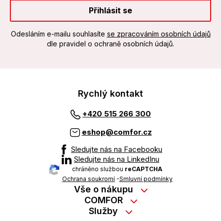
Přihlásit se
Odesláním e-mailu souhlasíte
se zpracováním osobních údajů
dle pravidel o ochraně osobních údajů.
Rychlý kontakt
+420 515 266 300
eshop@comfor.cz
Sledujte nás na Facebooku
Sledujte nás na LinkedInu
chráněno službou
reCAPTCHA
Ochrana soukromí
-
Smluvní podmínky
Vše o nákupu
Nákup na splátky
COMFOR
Služby
Kontakty
Možnosti platby