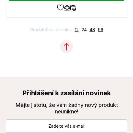
Produktů na stránku:
12
24
48
96
Přihlášení k zasílání novinek
Mějte jistotu, že vám žádný nový produkt
neunikne!