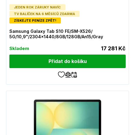
JEDEN ROK ZÁRUKY NAVÍC
TV BALÍČEK NA 6 MĚSÍCŮ ZDARMA
ZÍSKEJTE PENÍZE ZPĚT!
Samsung Galaxy Tab S10 FE/SM-X526/
5G/10,9"/2304x1440/8GB/128GB/An15/Gray
17 281 Kč
Skladem
Přidat do košíku