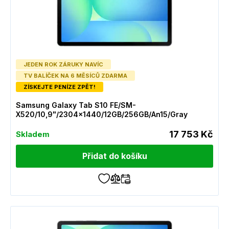
JEDEN ROK ZÁRUKY NAVÍC
TV BALÍČEK NA 6 MĚSÍCŮ ZDARMA
ZÍSKEJTE PENÍZE ZPĚT!
Samsung Galaxy Tab S10 FE/SM-
X520/10,9"/2304x1440/12GB/256GB/An15/Gray
17 753 Kč
Skladem
Přidat do košíku