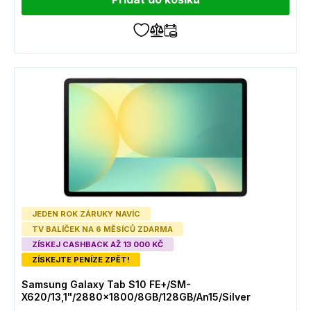
JEDEN ROK ZÁRUKY NAVÍC
TV BALÍČEK NA 6 MĚSÍCŮ ZDARMA
ZÍSKEJ CASHBACK AŽ 13 000 KČ
ZÍSKEJTE PENÍZE ZPĚT!
Samsung Galaxy Tab S10 FE+/SM-
X620/13,1"/2880x1800/8GB/128GB/An15/Silver