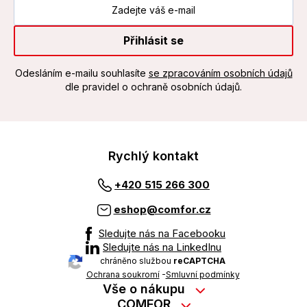
Přihlásit se
Odesláním e-mailu souhlasíte
se zpracováním osobních údajů
dle pravidel o ochraně osobních údajů.
Rychlý kontakt
+420 515 266 300
eshop@comfor.cz
Sledujte nás na Facebooku
Sledujte nás na LinkedInu
chráněno službou
reCAPTCHA
Ochrana soukromí
-
Smluvní podmínky
Vše o nákupu
Nákup na splátky
COMFOR