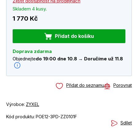
Zjistit dostupnost na prodejnách
Skladem 4 kusy.
1 770 Kč
Přidat do košíku
Doprava zdarma
Objednejte
do 19:00 dne 10.8 → Doručíme už 11.8
Přidat do seznamu
Porovnat
Výrobce:
ZYXEL
Kód produktu:
POE12-3PD-ZZ0101F
Sdílet