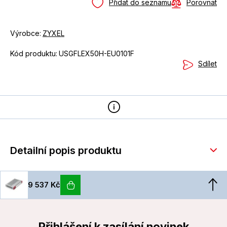
Přidat do seznamu
Porovnat
Výrobce:
ZYXEL
Kód produktu:
USGFLEX50H-EU0101F
Sdílet
Detailní popis produktu
9 537 Kč
Přihlášení k zasílání novinek