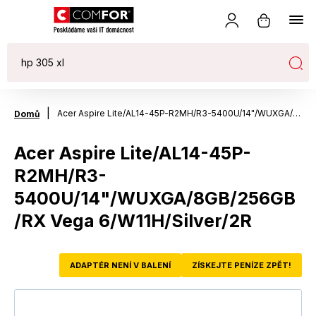
|
Acer Aspire Lite/AL14-45P-R2MH/R3-5400U/14"/WUXGA/8GB/256GB/RX Vega 6/W11H/Silver/2R
Domů
Acer Aspire Lite/AL14-45P-
R2MH/R3-
5400U/14"/WUXGA/8GB/256GB
/RX Vega 6/W11H/Silver/2R
ADAPTÉR NENÍ V BALENÍ
ZÍSKEJTE PENÍZE ZPĚT!