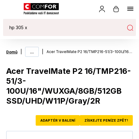
|
...
|
Acer TravelMate P2 16/TMP216-51/3-100U/16"/WUXGA/8GB/512GB SSD/UHD/W11P/Gray/2R
Domů
Acer TravelMate P2 16/TMP216-
51/3-
100U/16"/WUXGA/8GB/512GB
SSD/UHD/W11P/Gray/2R
ADAPTÉR V BALENÍ
ZÍSKEJTE PENÍZE ZPĚT!