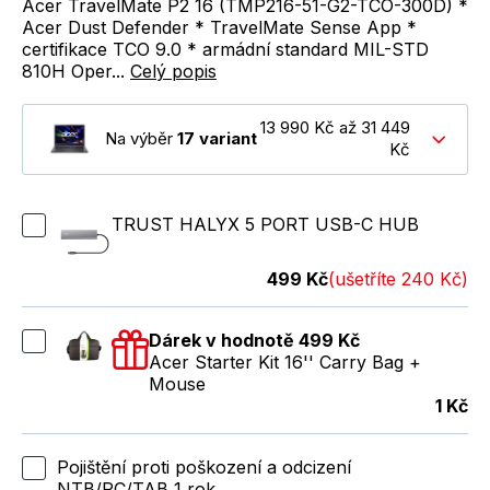
Acer TravelMate P2 16 (TMP216-51-G2-TCO-300D) *
Acer Dust Defender * TravelMate Sense App *
certifikace TCO 9.0 * armádní standard MIL-STD
810H Oper...
Celý popis
13 990 Kč až 31 449
Na výběr
17 variant
Kč
TRUST HALYX 5 PORT USB-C HUB
499 Kč
(ušetříte 240 Kč)
Dárek v hodnotě 499 Kč
Acer Starter Kit 16'' Carry Bag +
Mouse
1 Kč
Pojištění proti poškození a odcizení
NTB/PC/TAB 1 rok