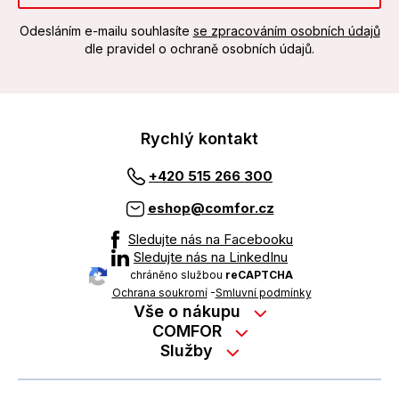
Odesláním e-mailu souhlasíte
se zpracováním osobních údajů
dle pravidel o ochraně osobních údajů.
Rychlý kontakt
+420 515 266 300
eshop@comfor.cz
Sledujte nás na Facebooku
Sledujte nás na LinkedInu
chráněno službou
reCAPTCHA
Ochrana soukromí
-
Smluvní podmínky
Vše o nákupu
Nákup na splátky
COMFOR
Služby
Kontakty
Možnosti platby
Servisní služby na prodejně
Kariéra
Reklamace zboží z e-shopu