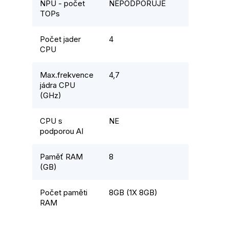
NPU - počet
NEPODPORUJE
TOPs
Počet jader
4
CPU
Max.frekvence
4,7
jádra CPU
(GHz)
CPU s
NE
podporou AI
Paměť RAM
8
(GB)
Počet paměti
8GB (1X 8GB)
RAM