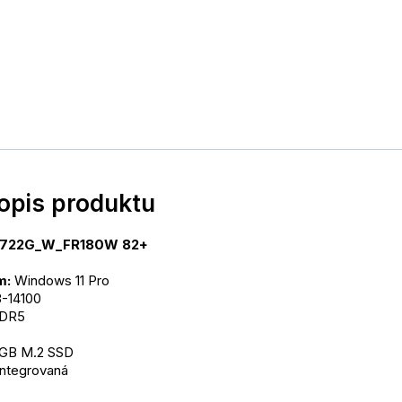
popis produktu
X2722G_W_FR180W 82+
m:
 Windows 11 Pro
i3-14100
DDR5
 GB M.2 SSD
Integrovaná