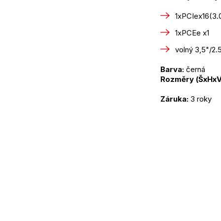
1xPCIex16(3.
1xPCEe x1
volný 3,5"/2.
Barva:
 černá
Rozměry (ŠxHxV)
Záruka:
 3 roky