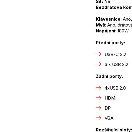
Síť:
 Ne
Bezdrátová kom
Klávesnice:
 Ano,
Myš:
 Ano, drátov
Napájení:
 180W
Přední porty:
USB-C 3.2
3 x USB 3.2
Zadní porty:
4xUSB 2.0
HDMI
DP
VGA
Rozšiřující sloty: