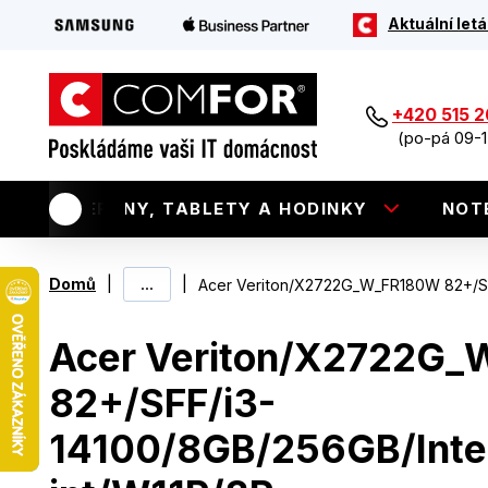
Aktuální letá
+420 515 
(po-pá 09-1
TELEFONY, TABLETY A HODINKY
NOT
|
...
|
Domů
Acer Veriton/X2722G_W_FR180W 82+/SFF
Acer Veriton/X2722G
82+/SFF/i3-
14100/8GB/256GB/Inte