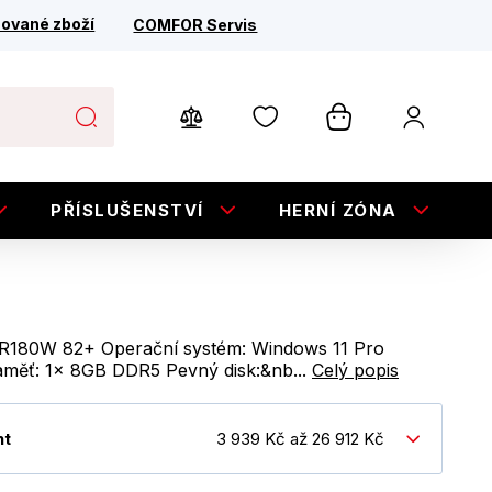
ované zboží
COMFOR Servis
PŘÍSLUŠENSTVÍ
HERNÍ ZÓNA
E
R180W 82+ Operační systém: Windows 11 Pro
Paměť: 1x 8GB DDR5 Pevný disk:&nb...
Celý popis
nt
3 939 Kč až 26 912 Kč