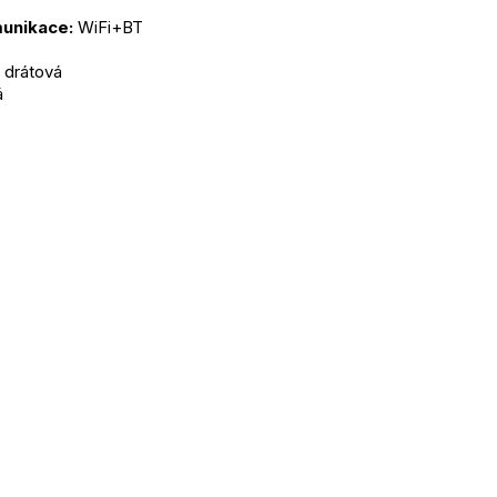
unikace:
 WiFi+BT
 drátová
á