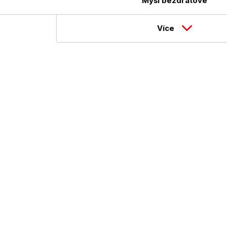
Myši bezdrátové
Více