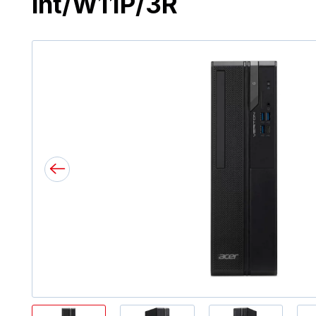
int/W11P/3R