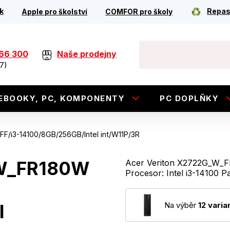
k
Repas
Apple pro školství
COMFOR pro školy
266 300
Naše prodejny
7)
EBOOKY, PC, KOMPONENTY
PC DOPLŇKY
/i3-14100/8GB/256GB/Intel int/W11P/3R
_W_FR180W
Acer Veriton X2722G_W_F
Procesor: Intel i3-14100 
Na výběr
12 varia
l