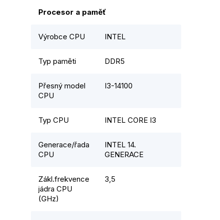
Procesor a paměť
Výrobce CPU
INTEL
Typ paměti
DDR5
Přesný model
I3-14100
CPU
Typ CPU
INTEL CORE I3
Generace/řada
INTEL 14.
CPU
GENERACE
Zákl.frekvence
3,5
jádra CPU
(GHz)