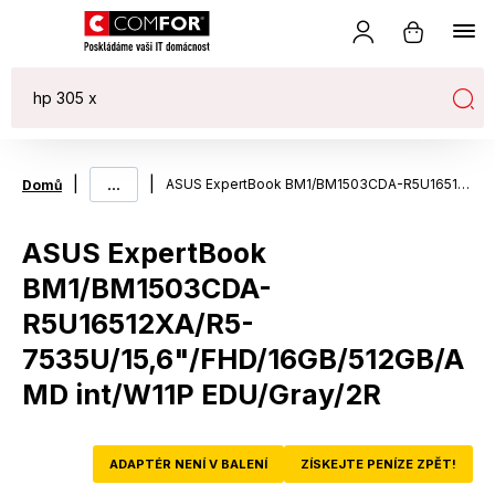
|
...
|
ASUS ExpertBook BM1/BM1503CDA-R5U16512XA/R5-7535U/15,6"/FHD/16GB/512GB/AMD int/W11P EDU/Gray/2R
Domů
ASUS ExpertBook
BM1/BM1503CDA-
R5U16512XA/R5-
7535U/15,6"/FHD/16GB/512GB/A
MD int/W11P EDU/Gray/2R
ADAPTÉR NENÍ V BALENÍ
ZÍSKEJTE PENÍZE ZPĚT!