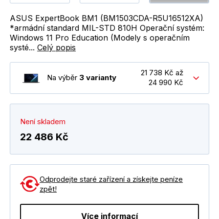
ASUS ExpertBook BM1 (BM1503CDA-R5U16512XA)
*armádní standard MIL-STD 810H Operační systém:
Windows 11 Pro Education (Modely s operačním
systé...
Celý popis
21 738 Kč až
Na výběr
3 varianty
24 990 Kč
Není skladem
22 486 Kč
Odprodejte staré zařízení a získejte peníze
zpět!
Více informací