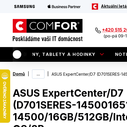
Aktuální letá
+420 515 
(po-pá 09-1
TELEFONY, TABLETY A HODINKY
NOT
|
...
|
Domů
ASUS ExpertCenter/D7 (D701SERES-1450
ASUS ExpertCenter/D7
(D701SERES-145001651
14500/16GB/512GB/Inte