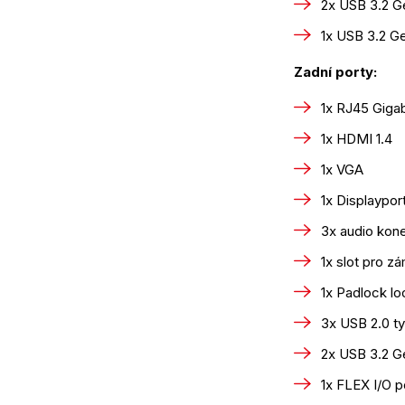
2x USB 3.2 Ge
1x USB 3.2 G
Zadní porty:
1x RJ45 Gigab
1x HDMI 1.4
1x VGA
1x Displayport
3x audio kon
1x slot pro z
1x Padlock lo
3x USB 2.0 t
2x USB 3.2 Ge
1x FLEX I/O 