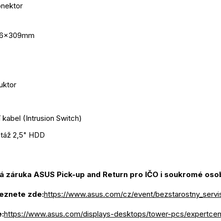
onektor
96x309mm
uktor
kabel (Intrusion Switch)
táž 2,5" HDD
eznete zde:
https://www.asus.com/cz/event/bezstarostny_servi
:
https://www.asus.com/displays-desktops/tower-pcs/expertcen