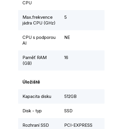
CPU
Max.frekvence
5
jádra CPU (GHz)
CPU s podporou
NE
AI
Paměť RAM
16
(GB)
Úložiště
Kapacita disku
512GB
Disk - typ
SSD
Rozhraní SSD
PCI-EXPRESS