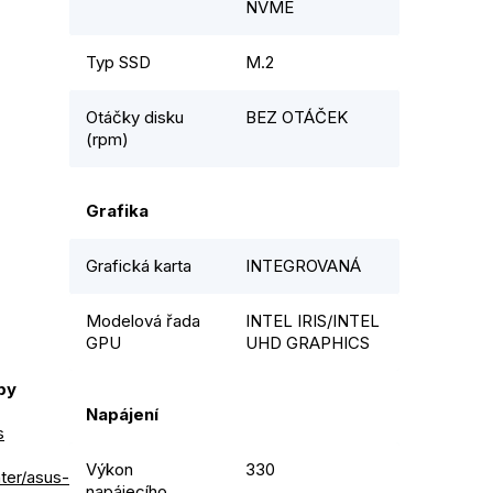
NVME
Typ SSD
M.2
Otáčky disku
BEZ OTÁČEK
(rpm)
Grafika
Grafická karta
INTEGROVANÁ
Modelová řada
INTEL IRIS/INTEL
GPU
UHD GRAPHICS
Napájení
s
Výkon
330
ter/asus-
napájecího