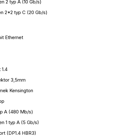
n 2 typ A (10 Gb/s)
en 2*2 typ C (20 Gb/s)
it Ethernet
 1.4
ektor 3,5mm
ámek Kensington
op
yp A (480 Mb/s)
n 1 typ A (5 Gb/s)
port (DP1.4 HBR3)