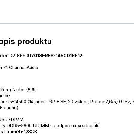
popis produktu
ter D7 SFF (D701SERES-1450016512)
on 7.1 Channel Audio
 form factor (8,6l)
m:
 ne
Core i5-14500 (14 jader - 6P + 8E, 20 vláken, P-core 2,6/5,0 GHz, 
MB cache)
DR5 U-DIMM
loty DDR5-5600 UDIMM s podporou dvou kanálů
ost paměti:
 128GB