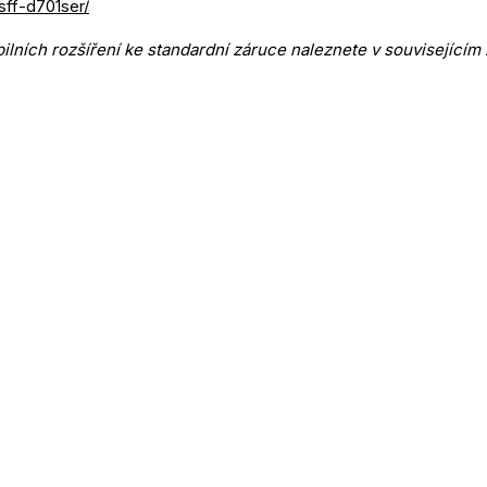
sff-d701ser/
lních rozšíření ke standardní záruce naleznete v souvisejícím 