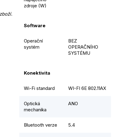
zdroje (W)
zboží.
Software
Operační
BEZ
systém
OPERAČNÍHO
SYSTÉMU
Konektivita
Wi-Fi standard
WI-FI 6E 802.11AX
Optická
ANO
mechanika
Bluetooth verze
5.4