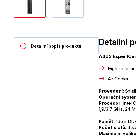
Detailní 
Detailní popis produktu
ASUS ExpertCen
High Definiti
Air Cooler
Provedení:
 Small
Operační systé
Procesor: 
Intel 
1,9/3,7 GHz, 24 
Paměť:
 16GB D
Počet slotů:
 4 s
Maximální velik