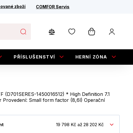
ované zboží
COMFOR Servis
PŘÍSLUŠENSTVÍ
HERNÍ ZÓNA
E
 (D701SERES-1450016512) * High Definition 7.1
 Provedení: Small form factor (8,6l) Operační
nt
19 798 Kč až 28 202 Kč