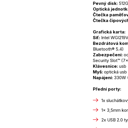
Pevný disk:
 512
Optická jednotk
Čtečka paměťov
Čtečka čipových
Grafická karta: 
Síť:
 Intel WGI219
Bezdrátová kom
Bluetooth® 5.4)
Zabezpečení:
 o
Security Slot™ (
Klávesnice:
 usb
Myš:
 optická usb
Napájení:
 330W 
Přední porty:
1x sluchátko
1x 3,5mm kom
2x USB 2.0 t