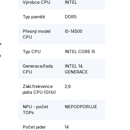
Výrobce CPU
INTEL
Typ paměti
DDR5
Přesný model
I5-14500
CPU
+ 
Typ CPU
INTEL CORE I5
 
Generace/řada
INTEL 14.
CPU
GENERACE
Zákl.frekvence
2,6
jádra CPU (GHz)
NPU - počet
NEPODPORUJE
TOPs
Počet jader
14