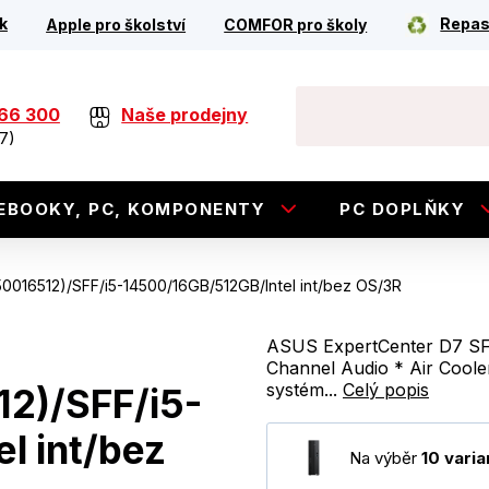
k
Repas
Apple pro školství
COMFOR pro školy
266 300
Naše prodejny
7)
EBOOKY, PC, KOMPONENTY
PC DOPLŇKY
016512)/SFF/i5-14500/16GB/512GB/Intel int/bez OS/3R
ASUS ExpertCenter D7 SFF
Channel Audio * Air Cooler
systém...
Celý popis
2)/SFF/i5-
l int/bez
Na výběr
10 varia