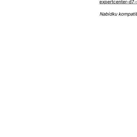
expertcenter-d7-
Nabídku kompatibi