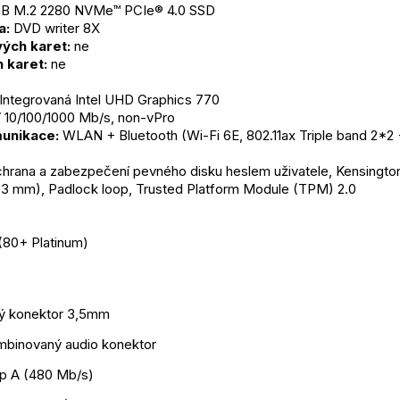
GB M.2 2280 NVMe™ PCIe® 4.0 SSD
a:
 DVD writer 8X
ých karet:
 ne
 karet:
 ne
 Integrovaná Intel UHD Graphics 770
V 10/100/1000 Mb/s, non-vPro
unikace:
 WLAN + Bluetooth (Wi-Fi 6E, 802.11ax Triple band 2*2 
chrana a zabezpečení pevného disku heslem uživatele, Kensington
7x3 mm), Padlock loop, Trusted Platform Module (TPM) 2.0
(80+ Platinum)
vý konektor 3,5mm
binovaný audio konektor
yp A (480 Mb/s)