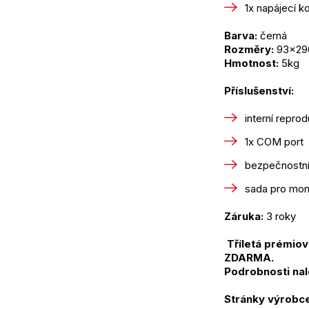
1x napájecí k
Barva:
 černá
Rozměry:
 93x2
Hmotnost:
 5kg
Příslušenství:
interní reprod
1x COM port
bezpečnostní 
sada pro mon
Záruka:
 3 roky
 Tříletá prémiová záruka ASUS Pick-up and Return pro IČO i soukromé osoby 
ZDARMA.
Podrobnosti nal
Stránky výrobce