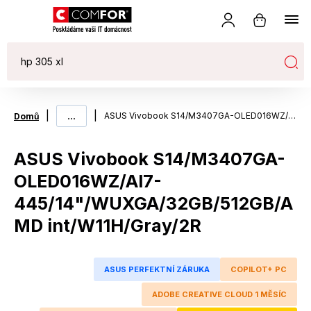
|
...
|
ASUS Vivobook S14/M3407GA-OLED016WZ/AI7-445/14"/WUXGA/32GB/512GB/AMD int/W11H/Gray/2R
Domů
ASUS Vivobook S14/M3407GA-
OLED016WZ/AI7-
445/14"/WUXGA/32GB/512GB/A
MD int/W11H/Gray/2R
ASUS PERFEKTNÍ ZÁRUKA
COPILOT+ PC
ADOBE CREATIVE CLOUD 1 MĚSÍC