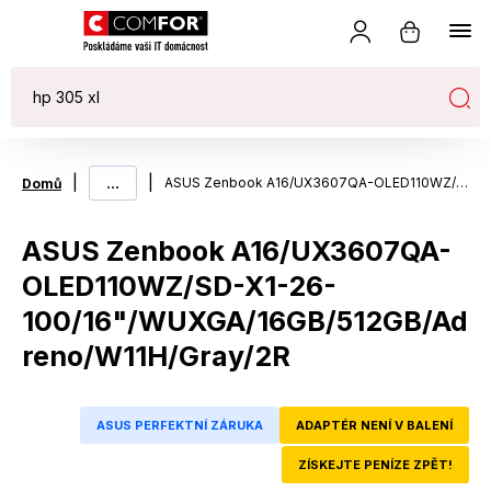
|
...
|
ASUS Zenbook A16/UX3607QA-OLED110WZ/SD-X1-26-100/16"/WUXGA/16GB/512GB/Adreno/W11H/Gray/2R
Domů
ASUS Zenbook A16/UX3607QA-
OLED110WZ/SD-X1-26-
100/16"/WUXGA/16GB/512GB/Ad
reno/W11H/Gray/2R
ASUS PERFEKTNÍ ZÁRUKA
ADAPTÉR NENÍ V BALENÍ
ZÍSKEJTE PENÍZE ZPĚT!