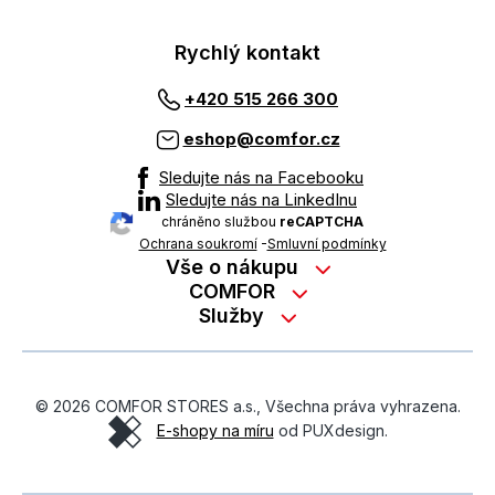
Rychlý kontakt
+420 515 266 300
eshop@comfor.cz
Sledujte nás na Facebooku
Sledujte nás na LinkedInu
chráněno službou
reCAPTCHA
Ochrana soukromí
-
Smluvní podmínky
Vše o nákupu
Nákup na splátky
COMFOR
Služby
Kontakty
Možnosti platby
Servisní služby na prodejně
Kariéra
Reklamace zboží z e-shopu
Garanční prohlídky
O nás
Obchodní podmínky
© 2026 COMFOR STORES a.s., Všechna práva vyhrazena.
On-line podpora
O revimarketu
E-shopy na míru
od PUXdesign.
Ochrana osobních údajů
Pozáruční servis
Školení zaměstnanců
Formulář pro odstoupení od kupní smlouvy
Výjezd technika