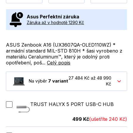
Asus Perfektní záruka
Záruka až v hodnotě 1290 Kč
ASUS Zenbook A16 (UX3607QA-OLED110WZ) *
armádní standard MIL-STD 810H * šasi vyrobeno z
materiálu Ceraluminum™, který je odolný proti
opotřebení, poš...
Celý popis
27 484 Kč až 48 990
Na výběr
7 variant
Kč
TRUST HALYX 5 PORT USB-C HUB
499 Kč
(ušetříte 240 Kč)