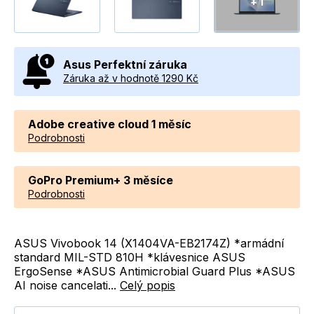
+ 1
Asus Perfektní záruka
Záruka až v hodnotě 1290 Kč
Adobe creative cloud 1 měsíc
Podrobnosti
GoPro Premium+ 3 měsíce
Podrobnosti
ASUS Vivobook 14 (X1404VA-EB2174Z) *armádní
standard MIL-STD 810H *klávesnice ASUS
ErgoSense *ASUS Antimicrobial Guard Plus *ASUS
AI noise cancelati...
Celý popis