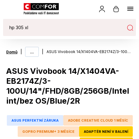
|
...
|
ASUS Vivobook 14/X1404VA-EB2174Z/3-100U/14"/FHD/8GB/256GB/Intel int/bez OS/Blue/2R
Domů
ASUS Vivobook 14/X1404VA-
EB2174Z/3-
100U/14"/FHD/8GB/256GB/Intel
int/bez OS/Blue/2R
ASUS PERFEKTNÍ ZÁRUKA
ADOBE CREATIVE CLOUD 1 MĚSÍC
GOPRO PREMIUM+ 3 MĚSÍCE
ADAPTÉR NENÍ V BALENÍ