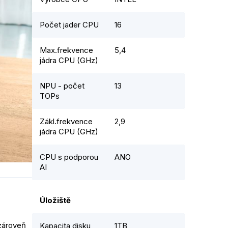
Počet jader CPU
16
Max.frekvence
5,4
jádra CPU (GHz)
NPU - počet
13
TOPs
Zákl.frekvence
2,9
jádra CPU (GHz)
CPU s podporou
ANO
AI
Úložiště
zároveň
Kapacita disku
1TB