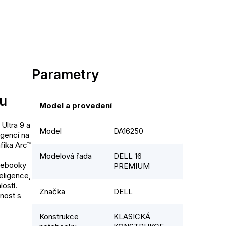
Parametry
bu
Model a provedení
Ultra 9 a
Model
DA16250
igencí na
fika Arc™
Modelová řada
DELL 16
tebooky
PREMIUM
eligence,
ostí.
Značka
DELL
nost s
Konstrukce
KLASICKÁ