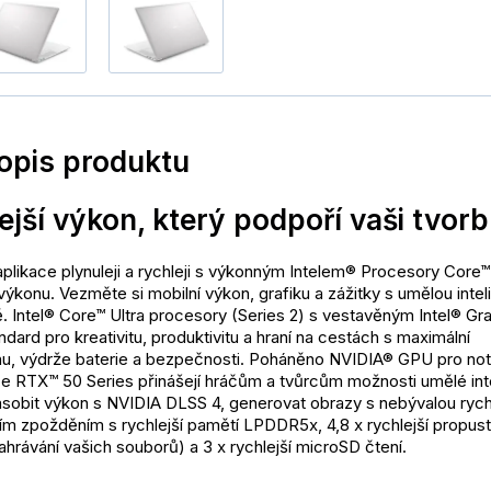
popis produktu
ejší výkon, který podpoří vaši tvor
plikace plynuleji a rychleji s výkonným Intelem® Procesory Core™ 
výkonu. Vezměte si mobilní výkon, grafiku a zážitky s umělou intel
. Intel® Core™ Ultra procesory (Series 2) s vestavěným Intel® Gra
ndard pro kreativitu, produktivitu a hraní na cestách s maximální
u, výdrže baterie a bezpečnosti. Poháněno NVIDIA® GPU pro no
e RTX™ 50 Series přinášejí hráčům a tvůrcům možnosti umělé int
ásobit výkon s NVIDIA DLSS 4, generovat obrazy s nebývalou rychl
ím zpožděním s rychlejší pamětí LPDDR5x, 4,8 x rychlejší propust
nahrávání vašich souborů) a 3 x rychlejší microSD čtení.