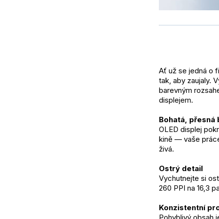
Ať už se jedná o 
tak, aby zaujaly. 
barevným rozsahe
displejem.
Bohatá, přesná 
OLED displej pok
kině — vaše práce
živá.
Ostrý detail
Vychutnejte si ost
260 PPI na 16,3 pa
Konzistentní p
Pohyblivý obsah j