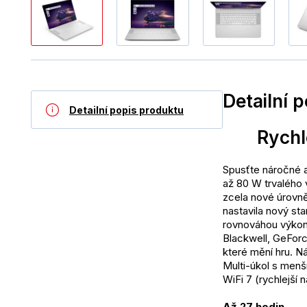
Detailní 
Detailní popis produktu
Rychl
Spusťte náročné a
až 80 W trvalého 
zcela nové úrovně
nastavila nový sta
rovnováhou výkon
Blackwell, GeForc
které mění hru. N
Multi-úkol s menš
WiFi 7 (rychlejší 
Až 27 hodin