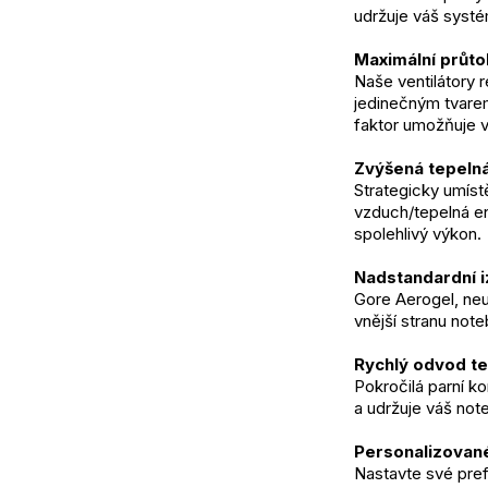
udržuje váš systé
Maximální průto
Naše ventilátory r
jedinečným tvarem
faktor umožňuje vě
Zvýšená tepeln
Strategicky umíst
vzduch/tepelná ene
spolehlivý výkon.
Nadstandardní i
Gore Aerogel, neu
vnější stranu not
Rychlý odvod te
Pokročilá parní k
a udržuje váš not
Personalizovan
Nastavte své pref