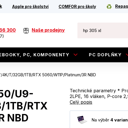
k
Repas
Apple pro školství
COMFOR pro školy
266 300
Naše prodejny
7)
EBOOKY, PC, KOMPONENTY
PC DOPLŇKY
3"/4K/T/32GB/1TB/RTX 5060/W11P/Platinum/3R NBD
250/U9-
Technické parametry * Pro
2LPE, 16 vláken, P-core 2,
Celý popis
B/1TB/RTX
R NBD
Na výběr
4 varian