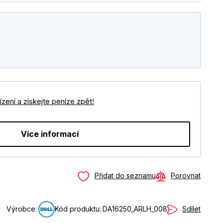
zení a získejte peníze zpět!
Více informací
Přidat do seznamu
Porovnat
Sdílet
Výrobce:
Kód produktu:
DA16250_ARLH_008