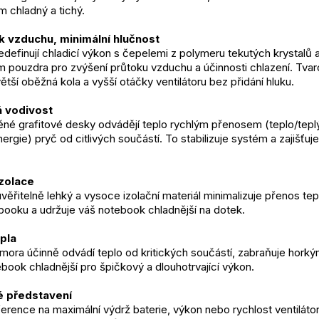
m chladný a tichý.
k vzduchu, minimální hlučnost
edefinují chladicí výkon s čepelemi z polymeru tekutých krystalů 
 pouzdra pro zvýšení průtoku vzduchu a účinnosti chlazení. Tva
tší oběžná kola a vyšší otáčky ventilátoru bez přidání hluku.
á vodivost
ěné grafitové desky odvádějí teplo rychlým přenosem (teplo/tepl
rgie) pryč od citlivých součástí. To stabilizuje systém a zajišťuje
zolace
věřitelně lehký a vysoce izolační materiál minimalizuje přenos tep
ebooku a udržuje váš notebook chladnější na dotek.
pla
omora účinně odvádí teplo od kritických součástí, zabraňuje hork
ebook chladnější pro špičkový a dlouhotrvající výkon.
é představení
erence na maximální výdrž baterie, výkon nebo rychlost ventiláto