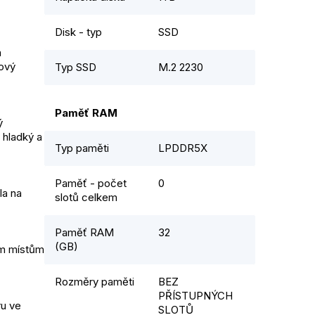
Disk - typ
SSD
a
rový
Typ SSD
M.2 2230
Paměť RAM
ý
 hladký a
Typ paměti
LPDDR5X
Paměť - počet
0
la na
slotů celkem
Paměť RAM
32
(GB)
ým místům
Rozměry paměti
BEZ
PŘÍSTUPNÝCH
ru ve
SLOTŮ