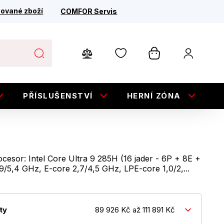
ované zboží
COMFOR Servis
PŘÍSLUŠENSTVÍ
HERNÍ ZÓNA
E
cesor: Intel Core Ultra 9 285H (16 jader - 6P + 8E +
9/5,4 GHz, E-core 2,7/4,5 GHz, LPE-core 1,0/2,...
ty
89 926 Kč až 111 891 Kč