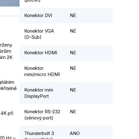
Konektor DVI
NE
Konektor VGA
NE
(D-Sub)
vrženy
širším
Konektor HDMI
NE
ním 2K
Konektor
NE
mini/micro HDMI
itálním
ěřitelně
Konektor mini
NE
DisplayPort
Konektor RS-232
NE
 4K při
(sériový port)
Thunderbolt 3
ANO
20 Hz –,