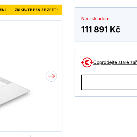
ENÍ
ZÍSKEJTE PENÍZE ZPĚT!
Není skladem
111 891 Kč
Odprodejte staré zaří