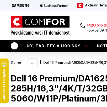
Aktuální letá
+420 515 
(po-pá 09-1
TELEFONY, TABLETY A HODINKY
NOT
|
...
|
Domů
Dell 16 Premium/DA16250/U9-285H/16,
Dell 16 Premium/DA16
285H/16,3"/4K/T/32G
5060/W11P/Platinum/3