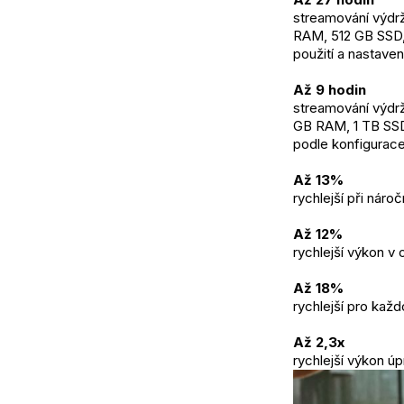
streamování výdrž
RAM, 512 GB SSD, g
použití a nastaven
Až 9 hodin
streamování výdrž
GB RAM, 1 TB SSD,
podle konfigurace,
Až 13%
rychlejší při náro
Až 12%
rychlejší výkon v 
Až 18%
rychlejší pro každ
Až 2,3x
rychlejší výkon úp