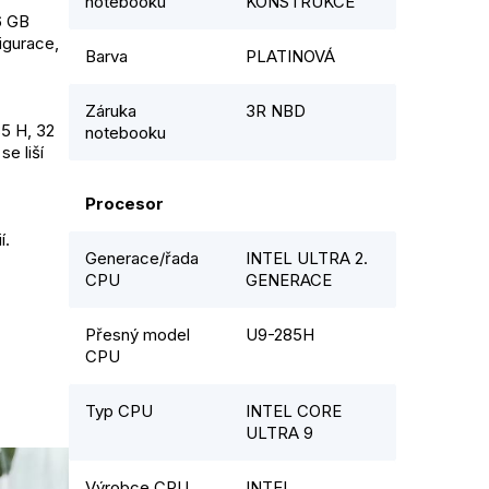
notebooku
KONSTRUKCE
6 GB
igurace,
Barva
PLATINOVÁ
Záruka
3R NBD
85 H, 32
notebooku
e liší
Procesor
í.
Generace/řada
INTEL ULTRA 2.
CPU
GENERACE
Přesný model
U9-285H
CPU
Typ CPU
INTEL CORE
ULTRA 9
Výrobce CPU
INTEL