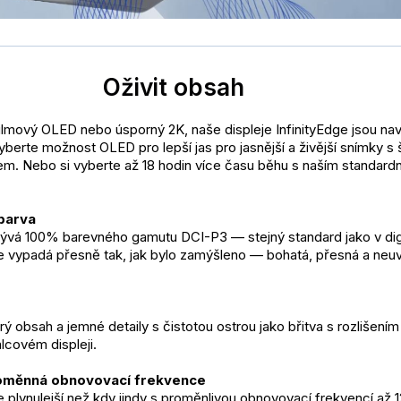
Oživit obsah
filmový OLED nebo úsporný 2K, naše displeje InfinityEdge jsou na
Vyberte možnost OLED pro lepší jas pro jasnější a živější snímky s 
m. Nebo si vyberte až 18 hodin více času běhu s naším standard
barva
rývá 100% barevného gamutu DCI-P3 — stejný standard jako v dig
 vypadá přesně tak, jak bylo zamýšleno — bohatá, přesná a neuv
rý obsah a jemné detaily s čistotou ostrou jako břitva s rozlišením
lcovém displeji.
roměnná obnovovací frekvence
e plynulejší než kdy jindy s proměnlivou obnovovací frekvencí až 1