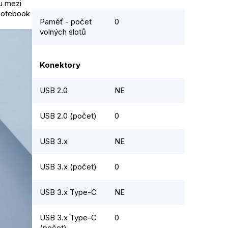
u mezi
 notebook
Paměť - počet
0
volných slotů
Konektory
USB 2.0
NE
USB 2.0 (počet)
0
USB 3.x
NE
USB 3.x (počet)
0
USB 3.x Type-C
NE
USB 3.x Type-C
0
(počet)