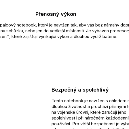
Přenosný výkon
14palcový notebook, který je navržen tak, aby vás bez námahy dop
ž na schůzku, nebo jen do vedlejší místnosti. Je vybaven proces
en™, které zajišťují vynikající výkon a dlouhou výdrž baterie.
Bezpečný a spolehlivý
Tento notebook je navržen s ohledem 
dlouhou životnost a prochází přísnými 
na vojenské úrovni, které zaručují jeho
spolehlivost i při náročném každodenn
používání. Pro větší bezpečnost je vy