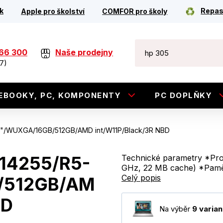
k
Repas
Apple pro školství
COMFOR pro školy
266 300
Naše prodejny
7)
EBOOKY, PC, KOMPONENTY
PC DOPLŇKY
/14"/WUXGA/16GB/512GB/AMD int/W11P/Black/3R NBD
PV14255/R5-
Technické parametry *Proc
GHz, 22 MB cache) *Paměť
Celý popis
/512GB/AM
BD
Na výběr
9 varian