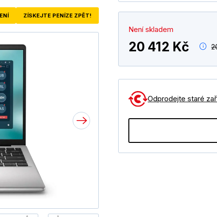
ENÍ
ZÍSKEJTE PENÍZE ZPĚT!
Není skladem
20 412 Kč
2
Odprodejte staré zaří