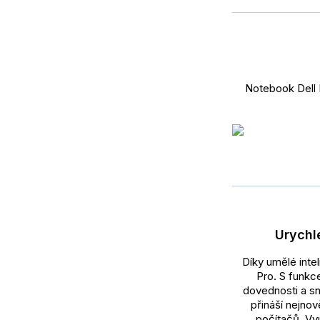
Notebook Dell P
Urychl
Díky umělé inte
Pro. S funkc
dovednosti a sn
přináší nejnov
počítačů. Vy