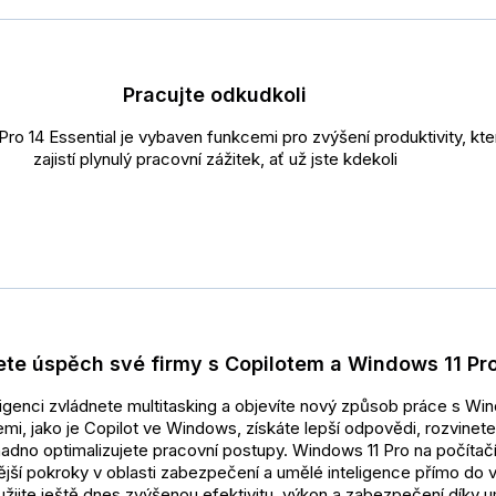
Pracujte odkudkoli
ro 14 Essential je vybaven funkcemi pro zvýšení produktivity, kt
zajistí plynulý pracovní zážitek, ať už jste kdekoli
ete úspěch své firmy s Copilotem a Windows 11 Pr
ligenci zvládnete multitasking a objevíte nový způsob práce s Wi
emi, jako je Copilot ve Windows, získáte lepší odpovědi, rozvinet
adno optimalizujete pracovní postupy. Windows 11 Pro na počítačí
ější pokroky v oblasti zabezpečení a umělé inteligence přímo do 
užijte ještě dnes zvýšenou efektivitu, výkon a zabezpečení díky 