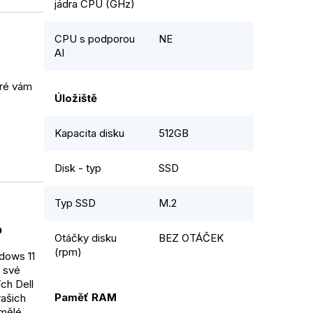
jádra CPU (GHz)
CPU s podporou
NE
AI
eré vám
Úložiště
Kapacita disku
512GB
Disk - typ
SSD
Typ SSD
M.2
o
Otáčky disku
BEZ OTÁČEK
(rpm)
ndows 11
e své
ch Dell
Paměť RAM
vašich
umělé