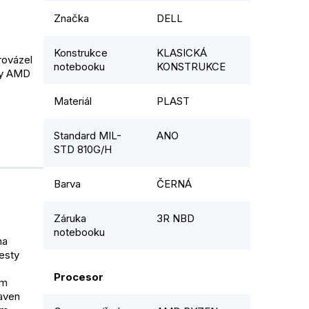
Značka
DELL
Konstrukce
KLASICKÁ
rovázel
notebooku
KONSTRUKCE
ory AMD
Materiál
PLAST
Standard MIL-
ANO
STD 810G/H
Barva
ČERNÁ
Záruka
3R NBD
notebooku
na
testy
Procesor
ím
baven