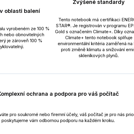
Zvýšené standardy
v oblasti balení
Tento notebook má certifikaci ENE
STAR®. Je registrován v programu E
alu vyrobeném ze 100 %
Gold s označením Climate+. Díky ozna
h nebo obnovitelných
Climate+ tento notebook splňuje
terý je zároveň 100 %
environmentální kritéria zaměřená na 
yklovatelný.
proti změně klimatu a snižování emi
skleníkových plynů.
Komplexní ochrana a podpora pro váš počítač
váte pro soukromé nebo firemní účely, váš počítač je pro nás prior
poskytujeme vám odbornou podporu na každém kroku.