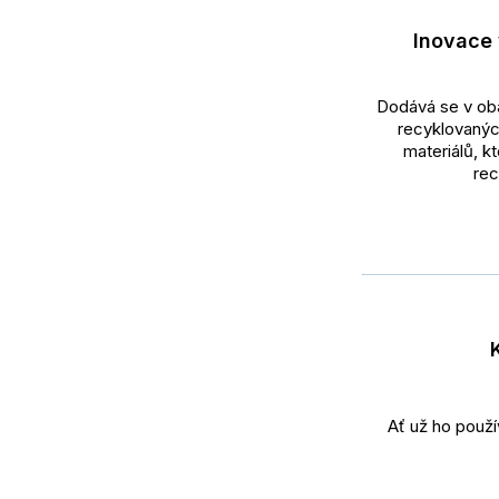
Inovace 
Dodává se v ob
recyklovanýc
materiálů, k
rec
Ať už ho použí