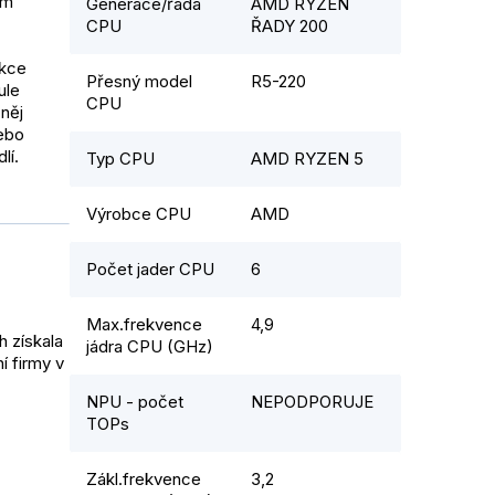
rm
Generace/řada
AMD RYZEN
CPU
ŘADY 200
nkce
Přesný model
R5-220
ule
CPU
 něj
nebo
lí.
Typ CPU
AMD RYZEN 5
Výrobce CPU
AMD
Počet jader CPU
6
Max.frekvence
4,9
h získala
jádra CPU (GHz)
í firmy v
NPU - počet
NEPODPORUJE
TOPs
Zákl.frekvence
3,2