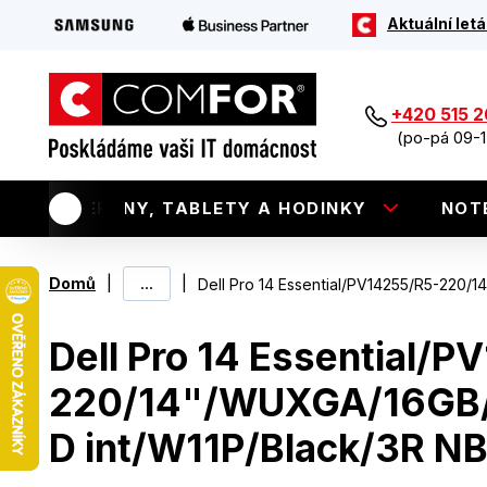
Aktuální letá
+420 515 
(po-pá 09-1
TELEFONY, TABLETY A HODINKY
NOT
|
...
|
Domů
Dell Pro 14 Essential/PV14255/R5-220
Dell Pro 14 Essential/
220/14"/WUXGA/16GB
D int/W11P/Black/3R N