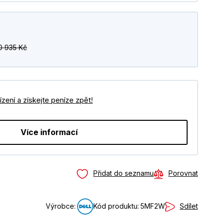
0 935 Kč
zení a získejte peníze zpět!
Více informací
Přidat do seznamu
Porovnat
Sdílet
Výrobce:
Kód produktu:
5MF2W