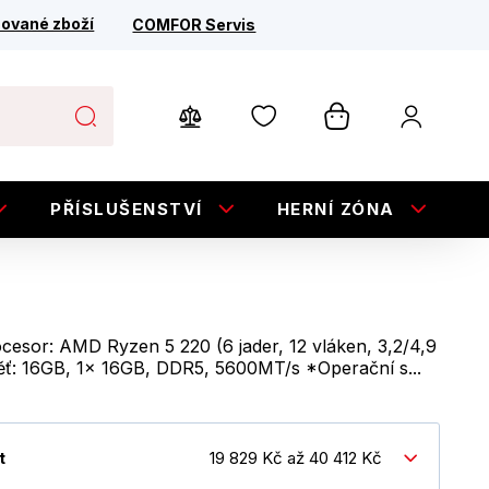
ované zboží
COMFOR Servis
PŘÍSLUŠENSTVÍ
HERNÍ ZÓNA
E
esor: AMD Ryzen 5 220 (6 jader, 12 vláken, 3,2/4,9
: 16GB, 1x 16GB, DDR5, 5600MT/s *Operační s...
t
19 829 Kč až 40 412 Kč