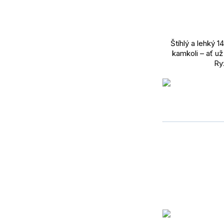
Štíhlý a lehký 
kamkoli – ať u
Ryz