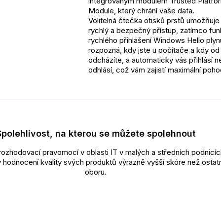
integrovaným modulem Trusted Platfo
Module, který chrání vaše data.
Volitelná čtečka otisků prstů umožňuje
rychlý a bezpečný přístup, zatímco fu
rychlého přihlášení Windows Hello plyn
rozpozná, kdy jste u počítače a kdy od
odcházíte, a automaticky vás přihlásí 
odhlásí, což vám zajistí maximální pohod
Spolehlivost, na kterou se můžete spolehnout
ozhodovací pravomocí v oblasti IT v malých a středních podnicíc
v hodnocení kvality svých produktů výrazně vyšší skóre než ostatn
oboru.