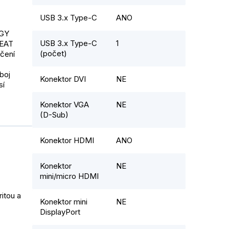
USB 3.x Type-C
ANO
RGY
USB 3.x Type-C
1
PEAT
(počet)
čení
boj
Konektor DVI
NE
sí
Konektor VGA
NE
(D-Sub)
Konektor HDMI
ANO
Konektor
NE
mini/micro HDMI
itou a
Konektor mini
NE
DisplayPort