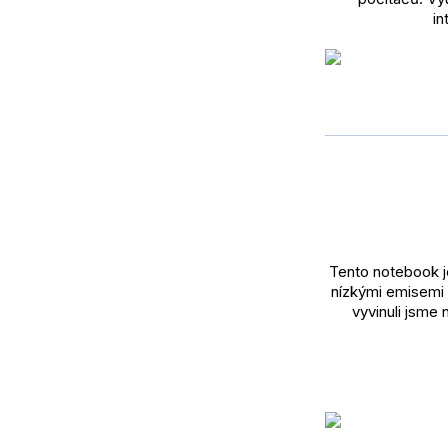
in
Tento notebook j
nízkými emisemi a
vyvinuli jsme