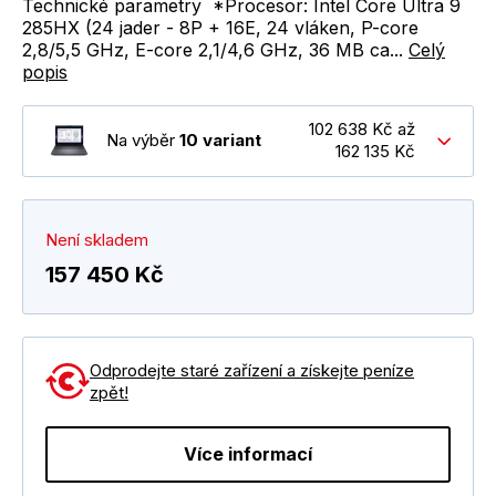
Technické parametry *Procesor: Intel Core Ultra 9
285HX (24 jader - 8P + 16E, 24 vláken, P-core
2,8/5,5 GHz, E-core 2,1/4,6 GHz, 36 MB ca...
Celý
popis
102 638 Kč až
Na výběr
10 variant
162 135 Kč
Není skladem
157 450 Kč
Odprodejte staré zařízení a získejte peníze
zpět!
Více informací