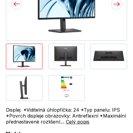
Displej *Viditelná úhlopříčka: 24 *Typ panelu: IPS
*Povrch displeje obrazovky: Antireflexní *Maximální
přednastavené rozlišení:...
Celý popis