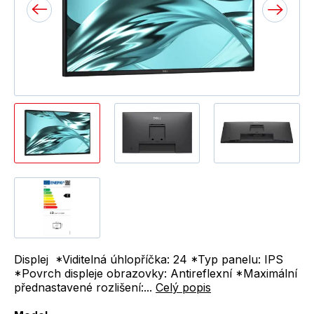
Displej *Viditelná úhlopříčka: 24 *Typ panelu: IPS
*Povrch displeje obrazovky: Antireflexní *Maximální
přednastavené rozlišení:...
Celý popis