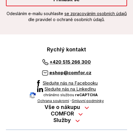
Odesláním e-mailu souhlasíte
se zpracováním osobních údajů
dle pravidel o ochraně osobních údajů.
Rychlý kontakt
+420 515 266 300
eshop@comfor.cz
Sledujte nás na Facebooku
Sledujte nás na LinkedInu
chráněno službou
reCAPTCHA
Ochrana soukromí
-
Smluvní podmínky
Vše o nákupu
Nákup na splátky
COMFOR
Služby
Kontakty
Možnosti platby
Servisní služby na prodejně
Kariéra