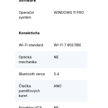
Software
Operační
WINDOWS 11 PRO
systém
Konektivita
Wi-Fi standard
WI-FI 7 802.11BE
Optická
NE
mechanika
Bluetooth verze
5.4
Čtečka
ANO
paměťových
karet
Konektor VGA
NE