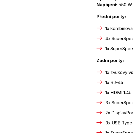
Napájení:
 550 W 
Přední porty:
1x kombinova
4x SuperSpee
1x SuperSpee
Zadní porty:
1x zvukový v
1x RJ-45
1x HDMI 1.4b
3x SuperSpee
2x DisplayPor
3x USB Type-
1x SuperSpee