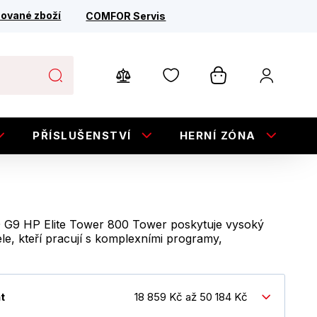
ované zboží
COMFOR Servis
PŘÍSLUŠENSTVÍ
HERNÍ ZÓNA
E
0 G9 HP Elite Tower 800 Tower poskytuje vysoký
le, kteří pracují s komplexními programy,
nt
18 859 Kč až 50 184 Kč