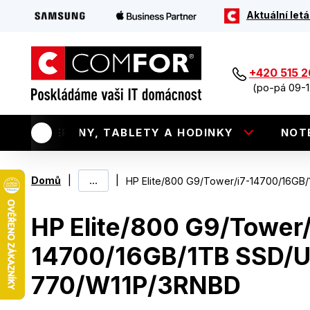
Aktuální letá
+420 515 
(po-pá 09-1
TELEFONY, TABLETY A HODINKY
NOT
|
...
|
Domů
HP Elite/800 G9/Tower/i7-14700/16G
HP Elite/800 G9/Tower/
14700/16GB/1TB SSD/
770/W11P/3RNBD