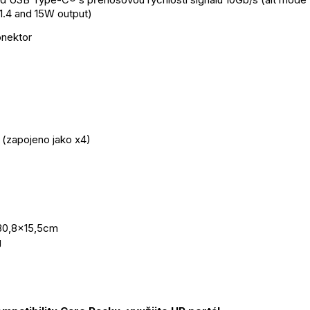
1.4 and 15W output)
onektor
 (zapojeno jako x4)
30,8x15,5cm
g