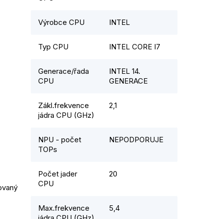
Výrobce CPU
INTEL
Typ CPU
INTEL CORE I7
Generace/řada
INTEL 14.
CPU
GENERACE
Zákl.frekvence
2,1
jádra CPU (GHz)
NPU - počet
NEPODPORUJE
TOPs
Počet jader
20
CPU
ovaný 
Max.frekvence
5,4
jádra CPU (GHz)