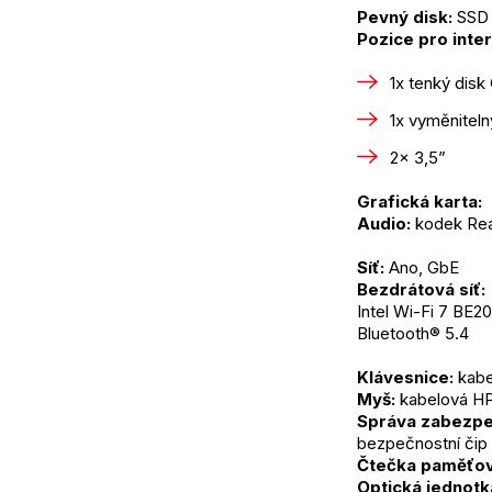
Pevný disk:
 SSD
Pozice pro inter
1x tenký dis
1x vyměnitel
2x 3,5”
Grafická karta: 
Audio:
 kodek Re
Síť:
 Ano, GbE
Bezdrátová síť: 
Intel Wi-Fi 7 BE2
Bluetooth® 5.4
Klávesnice:
 kab
Myš:
 kabelová HP
Správa zabezpe
bezpečnostní čip
Čtečka paměťov
Optická jednotk