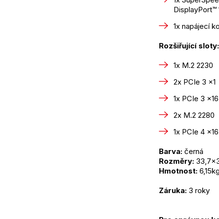
DisplayPort™ 
1x napájecí k
Rozšiřující sloty:
1x M.2 2230
2x PCIe 3 x1
1x PCIe 3 x16
2x M.2 2280
1x PCIe 4 x16
Barva:
 černá
Rozměry:
 33,7x
Hmotnost:
 6,15k
Záruka:
 3 roky