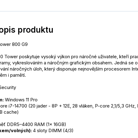
popis produktu
 Tower 800 G9
0 Tower poskytuje vysoký výkon pro náročné uživatele, kteří pracu
ramy, vykreslováním a náročným grafickým obsahem. Jedná se o i
vání náročných úloh, který disponuje nejnovějším procesorem Inte
ěm i pamětí.
Security
m:
 Windows 11 Pro
Core i7-14700 (20 jader - 8P + 12E, 28 vláken, P-core 2,1/5,3 GHz, 
MB cache)
měť DDR5–4400 RAM (1x 16GB)
lkem/volných):
 4 sloty DIMM (4/3)