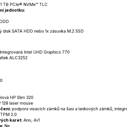
 1 TB PCIe® NVMe™ TLC
ní jednotku:
k ODD
ný disk SATA HDD nebo 1x zásuvka M.2 SSD
 Integrovaná Intel UHD Graphics 770
altek ALC3252
00
elová HP Slim 320
 128 laser mouse
čení:
 podpora visacích zámků na šasi a lankových zámků, integr
 TPM 2.0
ých karet:
 Ano, 4v1
a:
 Ne