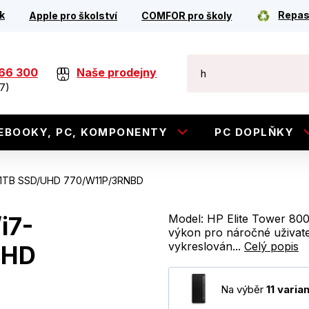
k
Repas
Apple pro školství
COMFOR pro školy
266 300
Naše prodejny
7)
EBOOKY, PC, KOMPONENTY
PC DOPLŇKY
B/1TB SSD/UHD 770/W11P/3RNBD
i7-
Model: HP Elite Tower 80
výkon pro náročné uživate
vykreslován...
Celý popis
UHD
Na výběr
11 varia