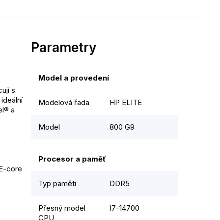
Parametry
Model a provedení
jí s 
deální 
Modelová řada
HP ELITE
l® a 
Model
800 G9
Procesor a paměť
E-core 
Typ paměti
DDR5
Přesný model
I7-14700
CPU