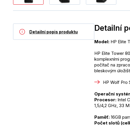
Detailní 
Detailní popis produktu
Model:
 HP Elite
HP Elite Tower 80
komplexními prog
počítač na zpraco
bleskovým úložišt
HP Wolf Pro 
Operační systé
Procesor: 
Intel 
1,5/4,2 GHz, 33 
Paměť:
 16GB pa
Počet slotů (ce