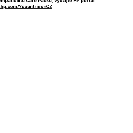
mpatibilitu Care Packu, využijte HP portál
t.hp.com/?countries=CZ