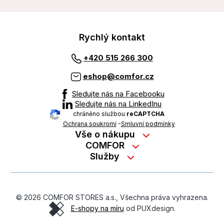
Rychlý kontakt
+420 515 266 300
eshop@comfor.cz
Sledujte nás na Facebooku
Sledujte nás na LinkedInu
chráněno službou
reCAPTCHA
Ochrana soukromí
-
Smluvní podmínky
Vše o nákupu
Nákup na splátky
COMFOR
Služby
Kontakty
Možnosti platby
Servisní služby na prodejně
Kariéra
Reklamace zboží z e-shopu
Garanční prohlídky
O nás
Obchodní podmínky
© 2026 COMFOR STORES a.s., Všechna práva vyhrazena.
On-line podpora
O revimarketu
E-shopy na míru
od PUXdesign.
Ochrana osobních údajů
Pozáruční servis