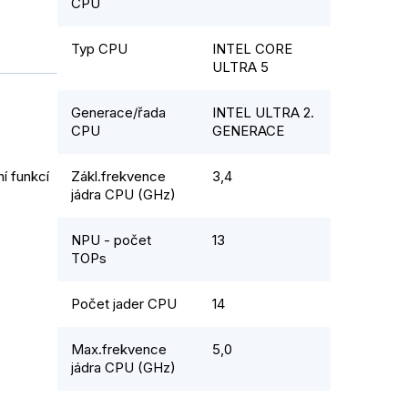
CPU
Typ CPU
INTEL CORE
ULTRA 5
Generace/řada
INTEL ULTRA 2.
CPU
GENERACE
í funkcí
Zákl.frekvence
3,4
jádra CPU (GHz)
NPU - počet
13
TOPs
Počet jader CPU
14
Max.frekvence
5,0
jádra CPU (GHz)