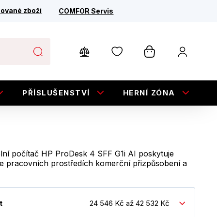
ované zboží
COMFOR Servis
PŘÍSLUŠENSTVÍ
HERNÍ ZÓNA
E
ní počítač HP ProDesk 4 SFF G1i AI poskytuje
 se pracovních prostředích komerční přizpůsobení a
t
24 546 Kč až 42 532 Kč