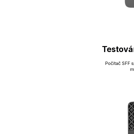
Testován
Počítač SFF s
m