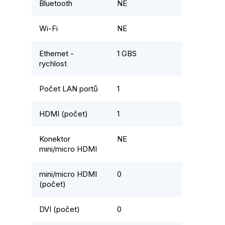
Bluetooth
NE
Wi-Fi
NE
Ethernet -
1 GBS
rychlost
Počet LAN portů
1
HDMI (počet)
1
Konektor
NE
mini/micro HDMI
mini/micro HDMI
0
(počet)
DVI (počet)
0