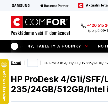
Aktuální letá
+420 515 
(po-pá 09-1
TELEFONY, TABLETY A HODINKY
NOT
|
...
|
Domů
HP ProDesk 4/G1i/SFF/U5-235/24GB/512G
HP ProDesk 4/G1i/SFF/
235/24GB/512GB/Intel 