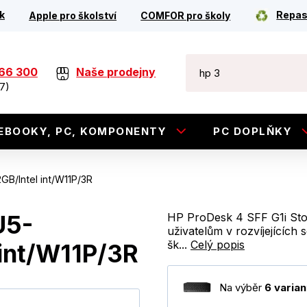
k
Repas
Apple pro školství
COMFOR pro školy
266 300
Naše prodejny
7)
EBOOKY, PC, KOMPONENTY
PC DOPLŇKY
B/Intel int/W11P/3R
U5-
HP ProDesk 4 SFF G1i Stol
uživatelům v rozvíjejících
šk...
Celý popis
int/W11P/3R
Na výběr
6 varian