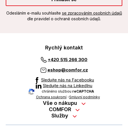
Odesláním e-mailu souhlasíte
se zpracováním osobních údajů
dle pravidel o ochraně osobních údajů.
Rychlý kontakt
+420 515 266 300
eshop@comfor.cz
Sledujte nás na Facebooku
Sledujte nás na LinkedInu
chráněno službou
reCAPTCHA
Ochrana soukromí
-
Smluvní podmínky
Vše o nákupu
Nákup na splátky
COMFOR
Služby
Kontakty
Možnosti platby
Servisní služby na prodejně
Kariéra