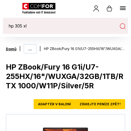
|
...
|
HP ZBook/Fury 16 G1i/U7-255HX/16"/WUXGA/32GB/1TB/RTX 1000/W11P/Silver/5R
Domů
HP ZBook/Fury 16 G1i/U7-
255HX/16"/WUXGA/32GB/1TB/R
TX 1000/W11P/Silver/5R
ADAPTÉR V BALENÍ
ZÍSKEJTE PENÍZE ZPĚT!