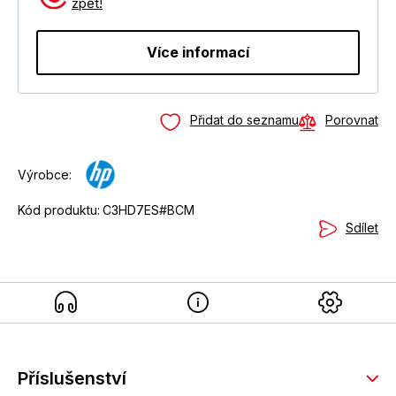
zpět!
Více informací
Přidat do seznamu
Porovnat
Výrobce:
Kód produktu:
C3HD7ES#BCM
Sdílet
Příslušenství