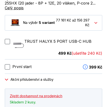
255HX (20 jader - 8P + 12E, 20 vláken, P-core 2...
Celý popis
77 161 Kč až 156 297
Na výběr
5 variant
Kč
TRUST HALYX 5 PORT USB-C HUB
499 Kč
(ušetříte 240 Kč)
První start
399 Kč
Akční příslušenství a služby
Zjistit dostupnost na prodejnách
Skladem 2 kusy.