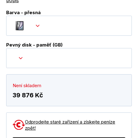
popis
Barva - přesná
Pevný disk - paměť (GB)
Není skladem
39 876 Kč
Odprodejte staré zařízení a získejte peníze
zpět!