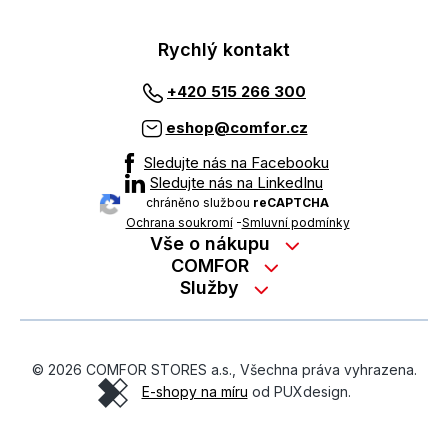
Rychlý kontakt
+420 515 266 300
eshop@comfor.cz
Sledujte nás na Facebooku
Sledujte nás na LinkedInu
chráněno službou
reCAPTCHA
Ochrana soukromí
-
Smluvní podmínky
Vše o nákupu
Nákup na splátky
COMFOR
Služby
Kontakty
Možnosti platby
Servisní služby na prodejně
Kariéra
Reklamace zboží z e-shopu
Garanční prohlídky
O nás
Obchodní podmínky
© 2026 COMFOR STORES a.s., Všechna práva vyhrazena.
On-line podpora
O revimarketu
E-shopy na míru
od PUXdesign.
Ochrana osobních údajů
Pozáruční servis
Školení zaměstnanců
Formulář pro odstoupení od kupní smlouvy