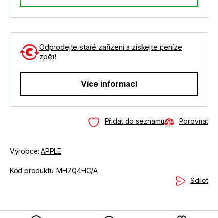
Odprodejte staré zařízení a získejte peníze
zpět!
Více informací
Přidat do seznamu
Porovnat
Výrobce:
APPLE
Kód produktu:
MH7Q4HC/A
Sdílet