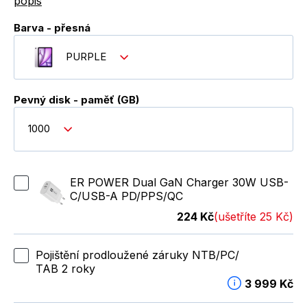
popis
Barva - přesná
PURPLE
Pevný disk - paměť (GB)
1000
ER POWER Dual GaN Charger 30W USB-
C/USB-A PD/PPS/QC
224 Kč
(ušetříte 25 Kč)
Pojištění prodloužené záruky NTB/PC/
TAB 2 roky
3 999 Kč