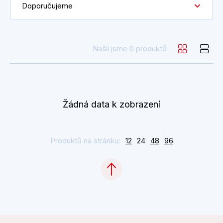
Doporučujeme
Našli jsme 0 produktů
Žádná data k zobrazení
Produktů na stránku:
12
24
48
96