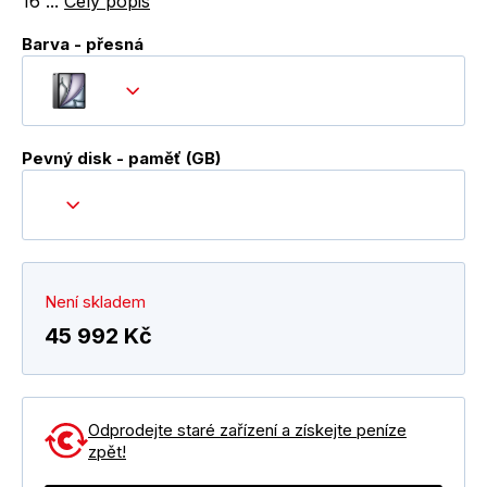
16 ...
Celý popis
Barva - přesná
Pevný disk - paměť (GB)
Není skladem
45 992 Kč
Odprodejte staré zařízení a získejte peníze
zpět!