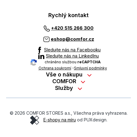
Rychlý kontakt
+420 515 266 300
eshop@comfor.cz
Sledujte nás na Facebooku
Sledujte nás na LinkedInu
chráněno službou
reCAPTCHA
Ochrana soukromí
-
Smluvní podmínky
Vše o nákupu
Nákup na splátky
COMFOR
Služby
Kontakty
Možnosti platby
Servisní služby na prodejně
Kariéra
Reklamace zboží z e-shopu
Garanční prohlídky
O nás
Obchodní podmínky
© 2026 COMFOR STORES a.s., Všechna práva vyhrazena.
On-line podpora
O revimarketu
E-shopy na míru
od PUXdesign.
Ochrana osobních údajů
Pozáruční servis
Školení zaměstnanců
Formulář pro odstoupení od kupní smlouvy