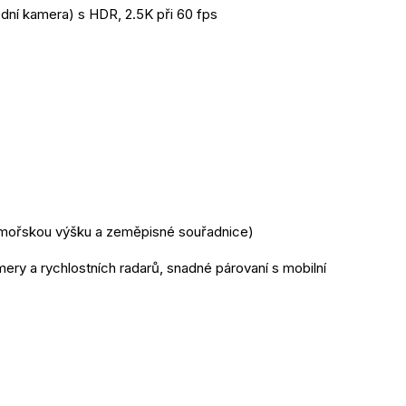
ední kamera) s HDR, 2.5K při 60 fps
dmořskou výšku a zeměpisné souřadnice)
ry a rychlostních radarů, snadné párovaní s mobilní 