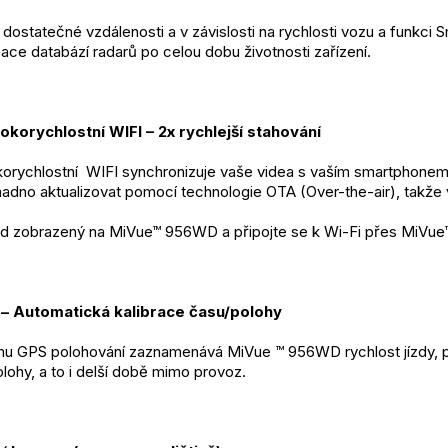
dostatečné vzdálenosti a v závislosti na rychlosti vozu a funkci S
zace databází radarů po celou dobu životnosti zařízení.
korychlostní WIFI – 2x rychlejší stahování
orychlostní  WIFI synchronizuje vaše videa s vaším smartphonem.
adno aktualizovat pomocí technologie OTA (Over-the-air), takže v
d zobrazený na MiVue™ 956WD a připojte se k Wi-Fi přes MiVue™ 
– Automatická kalibrace času/polohy
mu GPS polohování zaznamenává MiVue ™ 956WD rychlost jízdy, př
olohy, a to i delší době mimo provoz. 