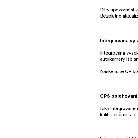
Díky upozornění v 
Bezplatné aktuali
Integrovaná vyso
Integrovaná vysok
autokamery lze sn
Naskenujte QR kó
GPS polohování 
Díky integrované
kalibraci času a p