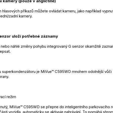
í kamery (pouze v angličtině)
hlasových příkazů můžete ovládat kameru, jako například vypnutí/
ední/zadní kamery.
senzor uloží potřebné záznamy
nebo náhlé změny pohybu integrovaný G senzor okamžitě zaznamen
epsat.
 superkondenzátoru je MiVue™ C595WD mnohem odolnější vůči zm
hrany.
vací režim 
pnutý, MiVue™ C595WD se přepne do inteligentního parkovacího r
í části vozidla, automaticky se aktivuje nahrávání. To pomáhá shro