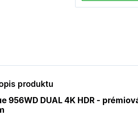
popis produktu
e 956WD DUAL 4K HDR - prémiová
ím