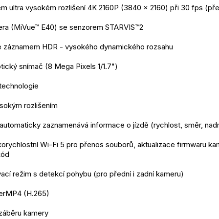
ém ultra vysokém rozlišení 4K 2160P (3840 x 2160) při 30 fps (př
era (MiVue™ E40) se senzorem STARVIS™2 
se záznamem HDR - vysokého dynamického rozsahu 
ptický snímač (8 Mega Pixels 1/1.7")
 technologie
sokým rozlišením 
automaticky zaznamenává informace o jízdě (rychlost, směr, na
orychlostní Wi-Fi 5 pro přenos souborů, aktualizace firmwaru kame
kód
ovací režim s detekcí pohybu (pro přední i zadní kameru)
erMP4 (H.265)  
 záběru kamery