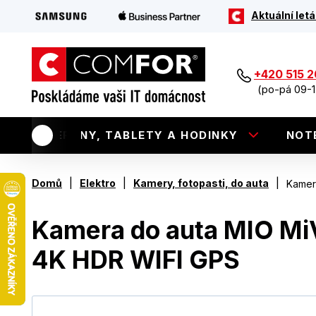
Aktuální letá
+420 515 
(po-pá 09-1
TELEFONY, TABLETY A HODINKY
NOT
|
|
|
Domů
Elektro
Kamery, fotopasti, do auta
Kamer
Kamera do auta MIO M
4K HDR WIFI GPS