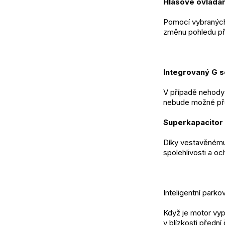
Hlasové ovládán
Pomocí vybraných 
změnu pohledu př
Integrovaný G 
V případě nehody 
nebude možné př
Superkapacitor
Díky vestavěnému
spolehlivosti a oc
Inteligentní parko
Když je motor vy
v blízkosti předn