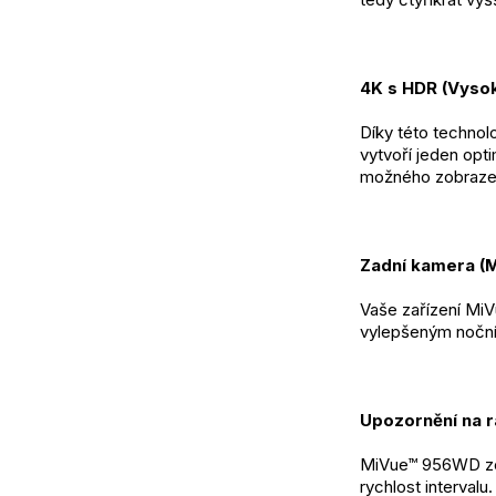
4K s HDR (Vyso
Díky této technol
vytvoří jeden opt
možného zobrazen
Zadní kamera (M
Vaše zařízení Mi
vylepšeným nočním
Upozornění na r
MiVue™ 956WD zobr
rychlost intervalu.