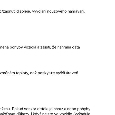
zapnutí displeje, vyvolání nouzového nahrávaní, 
á pohyby vozidla a zajistí, že nahraná data 
ěnám teploty, což poskytuje vyšší úroveň 
ežimu. Pokud senzor detekuje náraz a nebo pohyby 
mažďovat důkazy, i když nejste ve vozidle (vyžaduje 