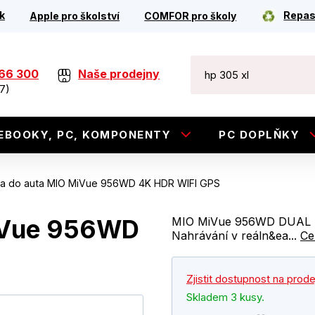
k
Repas
Apple pro školství
COMFOR pro školy
266 300
Naše prodejny
7)
EBOOKY, PC, KOMPONENTY
PC DOPLŇKY
a do auta MIO MiVue 956WD 4K HDR WIFI GPS
iVue 956WD
MIO MiVue 956WD DUAL 4
Nahrávání v reáln&ea...
Ce
Zjistit dostupnost na prod
Skladem 3 kusy.