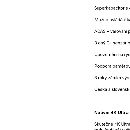
Superkapacitor s 
Možné ovládání k
ADAS – varování př
3 osý G- senzor 
Upozornění na ryc
Podpora paměťov
3 roky záruka vý
Česká a slovenská
Nativní 4K Ultra
Skutečné 4K Ultra
tedy čtyřikrát vyš