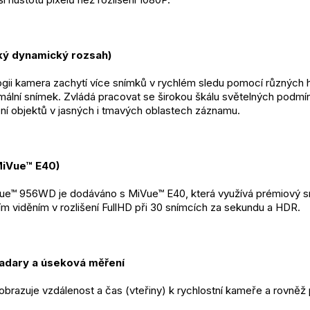
ký dynamický rozsah)
ogii kamera zachytí více snímků v rychlém sledu pomocí různých 
imální snímek. Zvládá pracovat se širokou škálu světelných podmí
í objektů v jasných i tmavých oblastech záznamu.
iVue™ E40) 
Vue™ 956WD je dodáváno s MiVue™ E40, která využívá prémiový 
 viděním v rozlišení FullHD při 30 snímcích za sekundu a HDR. 
adary a úseková měření
azuje vzdálenost a čas (vteřiny) k rychlostní kameře a rovněž p