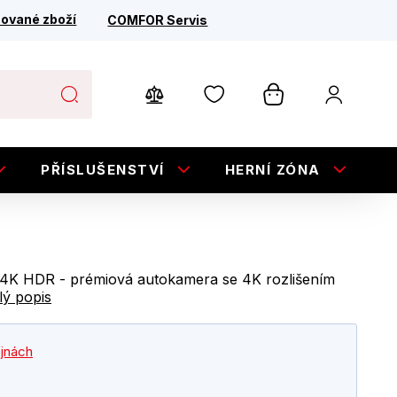
ované zboží
COMFOR Servis
PŘÍSLUŠENSTVÍ
HERNÍ ZÓNA
E
K HDR - prémiová autokamera se 4K rozlišením
lý popis
ejnách