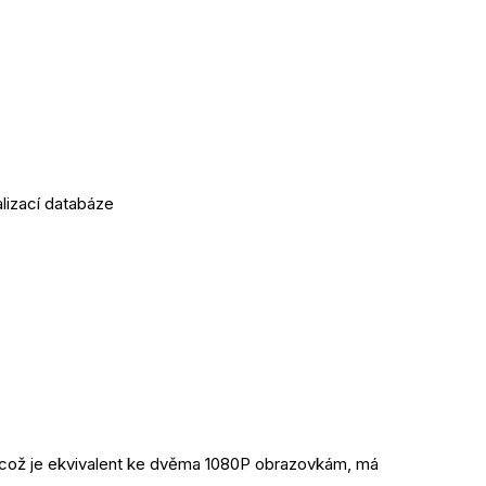
alizací databáze
u, což je ekvivalent ke dvěma 1080P obrazovkám, má 