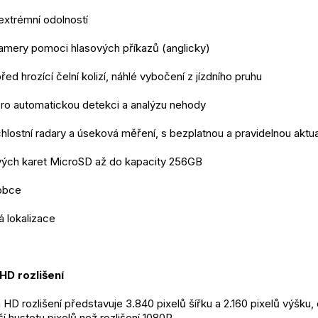
extrémní odolností
amery pomoci hlasových příkazů (anglicky)
ed hrozící čelní kolizí, náhlé vybočení z jízdního pruhu
pro automatickou detekci a analýzu nehody
hlostní radary a úseková měření, s bezplatnou a pravidelnou aktu
ých karet MicroSD až do kapacity 256GB
robce
 lokalizace
 HD rozlišení
 HD rozlišení představuje 3.840 pixelů šířku a 2.160 pixelů výšk
ší hustotu pixelů než rozlišení 1080P.