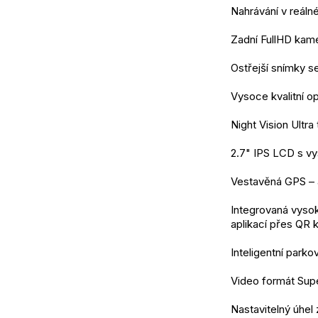
Nahrávání v reáln
Zadní FullHD kam
Ostřejší snímky 
Vysoce kvalitní o
Night Vision Ultra
2.7" IPS LCD s vy
Vestavěná GPS – 
Integrovaná vysok
aplikací přes QR 
Inteligentní park
Video formát Sup
Nastavitelný úhel