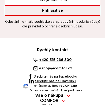
Přihlásit se
Odesláním e-mailu souhlasíte
se zpracováním osobních údajů
dle pravidel o ochraně osobních údajů.
Rychlý kontakt
+420 515 266 300
eshop@comfor.cz
Sledujte nás na Facebooku
Sledujte nás na LinkedInu
chráněno službou
reCAPTCHA
Ochrana soukromí
-
Smluvní podmínky
Vše o nákupu
Nákup na splátky
COMFOR