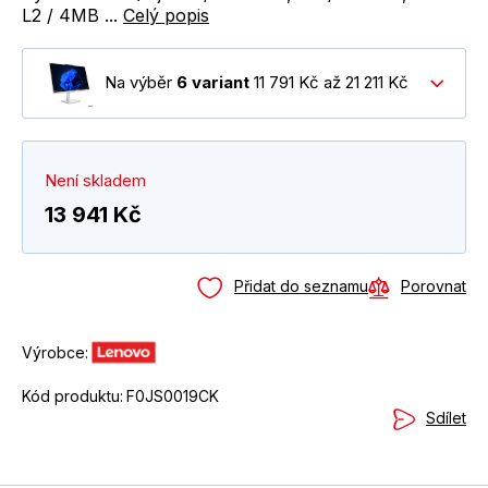
L2 / 4MB ...
Celý popis
Na výběr
6 variant
11 791 Kč až 21 211 Kč
Není skladem
13 941 Kč
Přidat do seznamu
Porovnat
Výrobce:
Kód produktu:
F0JS0019CK
Sdílet