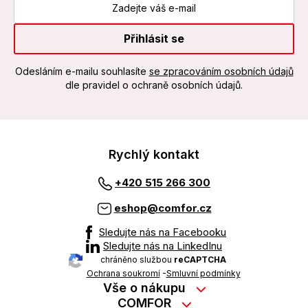
Přihlásit se
Odesláním e-mailu souhlasíte
se zpracováním osobních údajů
dle pravidel o ochraně osobních údajů.
Rychlý kontakt
+420 515 266 300
eshop@comfor.cz
Sledujte nás na Facebooku
Sledujte nás na LinkedInu
chráněno službou
reCAPTCHA
Ochrana soukromí
-
Smluvní podmínky
Vše o nákupu
Nákup na splátky
COMFOR