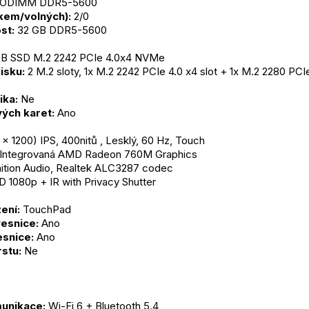
 SODIMM DDR5-5600
lkem/volných):
 2/0
st:
 32 GB DDR5-5600
GB SSD M.2 2242 PCIe 4.0x4 NVMe
isku:
 2 M.2 sloty, 1x M.2 2242 PCIe 4.0 x4 slot + 1x M.2 2280 PCIe
ika:
 Ne
ých karet:
 Ano
0 x 1200) IPS, 400nitů , Lesklý, 60 Hz, Touch
 Integrovaná AMD Radeon 760M Graphics
nition Audio, Realtek ALC3287 codec
D 1080p + IR with Privacy Shutter
ení:
 TouchPad
esnice:
 Ano
snice:
 Ano
rstu:
 Ne
unikace:
 Wi-Fi 6 + Bluetooth 5.4