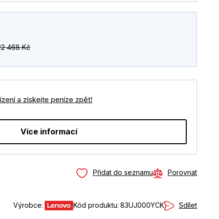
22 468 Kč
zení a získejte peníze zpět!
Více informací
Přidat do seznamu
Porovnat
Sdílet
Výrobce:
Kód produktu:
83UJ000YCK