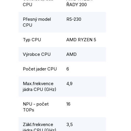
CPU
ŘADY 200
Přesný model
R5-230
CPU
Typ CPU
AMD RYZEN 5
Výrobce CPU
AMD
Počet jader CPU
6
Max.frekvence
4,9
jádra CPU (GHz)
NPU - počet
16
TOPs
Zákl.frekvence
3,5
jádra CPU (GHz)