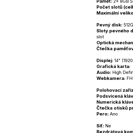
Paměť:
 2x 8GB
Počet slotů (ce
Maximální veliko
Pevný disk:
 512
Sloty pevného d
slot
Optická mechan
Čtečka paměťov
Displej:
 14" (192
Grafická karta: 
Audio:
 High Defi
Webkamera:
 FH
Polohovací zaříz
Podsvícená kláv
Numerická kláve
Čtečka otisků p
Pero:
 Ano
Síť:
 Ne
Bezdrátová kom