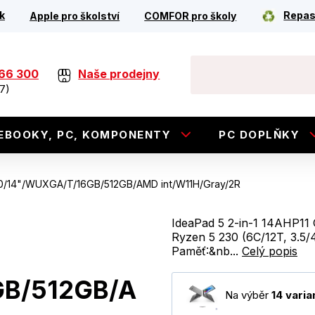
k
Repas
Apple pro školství
COMFOR pro školy
266 300
Naše prodejny
7)
EBOOKY, PC, KOMPONENTY
PC DOPLŇKY
230/14"/WUXGA/T/16GB/512GB/AMD int/W11H/Gray/2R
IdeaPad 5 2-in-1 14AHP11
Ryzen 5 230 (6C/12T, 3.
Paměť:&nb...
Celý popis
GB/512GB/A
Na výběr
14 varia