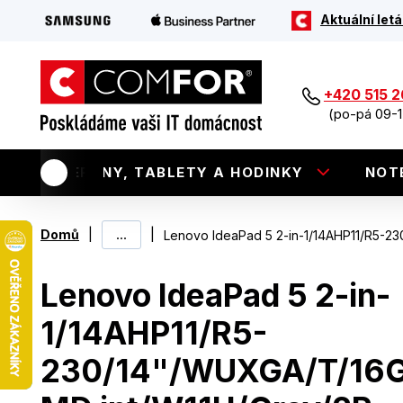
Aktuální letá
+420 515 
(po-pá 09-1
TELEFONY, TABLETY A HODINKY
NOT
|
...
|
Domů
Lenovo IdeaPad 5 2-in-1/14AHP11/R5-
Lenovo IdeaPad 5 2-in-
1/14AHP11/R5-
230/14"/WUXGA/T/16