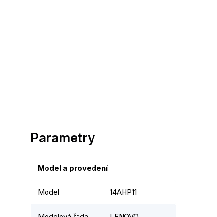
Parametry
Model a provedení
Model
14AHP11
Modelová řada
LENOVO