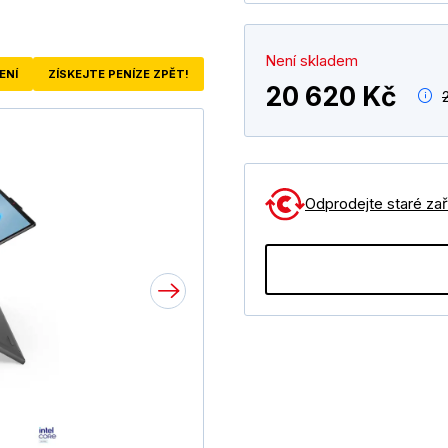
Není skladem
ENÍ
ZÍSKEJTE PENÍZE ZPĚT!
20 620 Kč
Odprodejte staré zaří