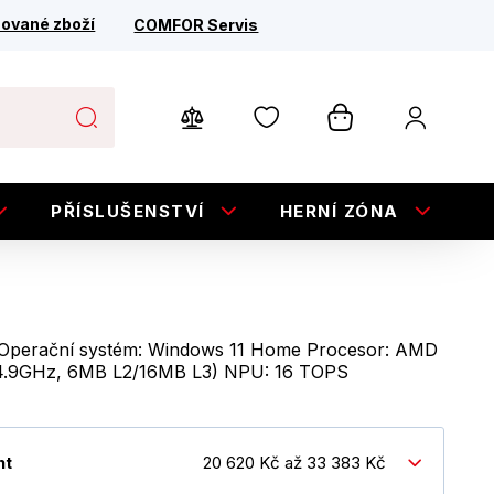
ované zboží
COMFOR Servis
PŘÍSLUŠENSTVÍ
HERNÍ ZÓNA
E
 Operační systém: Windows 11 Home Procesor: AMD
5/4.9GHz, 6MB L2/16MB L3) NPU: 16 TOPS
nt
20 620 Kč až 33 383 Kč