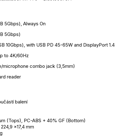
B 5Gbps), Always On
SB 5Gbps)
B 10Gbps), with USB PD 45-65W and DisplayPort 1.4
up to 4K/60Hz
e/microphone combo jack (3,5mm)
ard reader
oučástí balení
ium (Tops), PC-ABS + 40% GF (Bottom)
x 224,9 x17,4 mm
kg