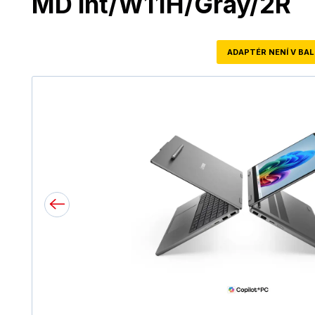
MD int/W11H/Gray/2R
ADAPTÉR NENÍ V BAL