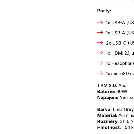
Porty:
1x USB-A (US
1x USB-A (U
2x USB-C (US
1x HDMI 2.1, 
1x Headphon
1x microSD c
TPM 2.0:
 Ano
Baterie:
 60Wh
Napájení:
 Není s
Barva:
 Luna Grey
Materiál:
 Alumin
Rozměry:
 311,6 
Hmotnost:
 1,54 