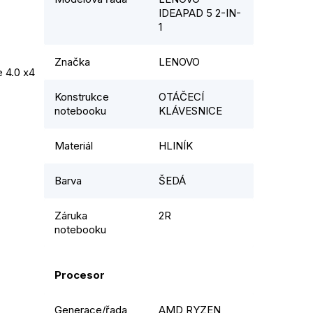
IDEAPAD 5 2-IN-
1
Značka
LENOVO
 4.0 x4 
Konstrukce
OTÁČECÍ
notebooku
KLÁVESNICE
Materiál
HLINÍK
Barva
ŠEDÁ
Záruka
2R
notebooku
Procesor
Generace/řada
AMD RYZEN