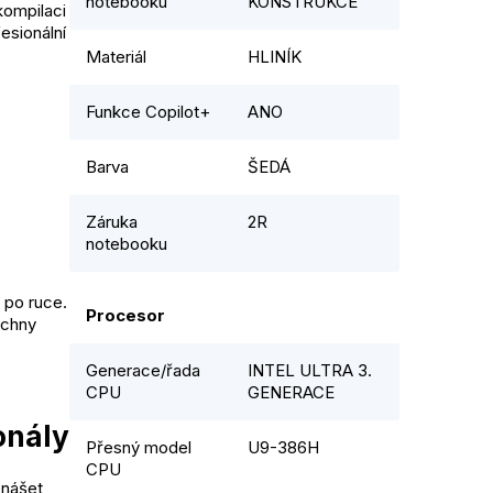
notebooku
KONSTRUKCE
kompilaci
esionální
Materiál
HLINÍK
Funkce Copilot+
ANO
Barva
ŠEDÁ
Záruka
2R
notebooku
 po ruce.
Procesor
echny
Generace/řada
INTEL ULTRA 3.
CPU
GENERACE
onály
Přesný model
U9-386H
CPU
enášet