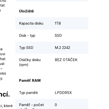
citu
tat
a
Úložiště
Kapacita disku
1TB
Disk - typ
SSD
Typ SSD
M.2 2242
te
tovi
chat
Otáčky disku
BEZ OTÁČEK
vat
(rpm)
 –
ntní
y.
Paměť RAM
ncí.
Typ paměti
LPDDR5X
Paměť - počet
0
i, které