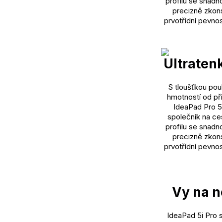
profilu se snadn
precizně zkons
prvotřídní pevnos
Ultraten
S tloušťkou pou
hmotností od přib
IdeaPad Pro 5
společník na ce
profilu se snadn
precizně zkons
prvotřídní pevnos
Vy na n
IdeaPad 5i Pro 