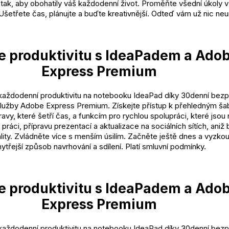
 tak, aby obohatily váš každodenní život. Proměňte všední úkoly 
šetřete čas, plánujte a buďte kreativnější. Odteď vám už nic neu
e produktivitu s IdeaPadem a Ado
Express Premium
každodenní produktivitu na notebooku IdeaPad díky 30denní bezp
služby Adobe Express Premium. Získejte přístup k přehledným ša
avy, které šetří čas, a funkcím pro rychlou spolupráci, které jsou
y práci, přípravu prezentací a aktualizace na sociálních sítích, aniž
ality. Zvládněte více s menším úsilím. Začněte ještě dnes a vyzko
ytřejší způsob navrhování a sdílení. Platí smluvní podmínky.
e produktivitu s IdeaPadem a Ado
Express Premium
každodenní produktivitu na notebooku IdeaPad díky 30denní bezp