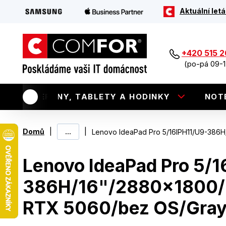
Aktuální letá
+420 515 
(po-pá 09-1
TELEFONY, TABLETY A HODINKY
NOT
|
...
|
Domů
Lenovo IdeaPad Pro 5/16IPH11/U9-386
Lenovo IdeaPad Pro 5/1
386H/16"/2880x1800/
RTX 5060/bez OS/Gray