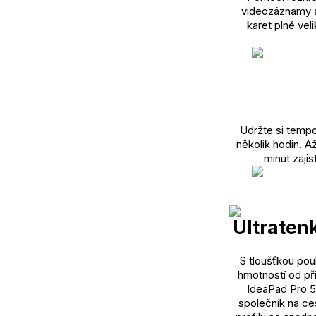
videozáznamy a
karet plné vel
Udržte si tempo 
několik hodin. A
minut zajis
Ultraten
S tloušťkou pou
hmotností od přib
IdeaPad Pro 5
společník na ce