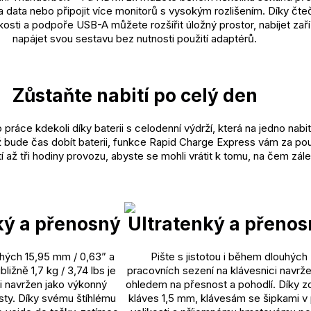
 data nebo připojit více monitorů s vysokým rozlišením. Díky čt
ikosti a podpoře USB-A můžete rozšířit úložný prostor, nabíjet zaří
napájet svou sestavu bez nutnosti použití adaptérů.
Zůstaňte nabití po celý den
práce kdekoli díky baterii s celodenní výdrží, která na jedno nabit
ž bude čas dobít baterii, funkce Rapid Charge Express vám za po
tí až tři hodiny provozu, abyste se mohli vrátit k tomu, na čem zále
ký a přenosný
Ultratenký a přeno
hých 15,95 mm / 0,63” a
Pište s jistotou i během dlouhých
ližně 1,7 kg / 3,74 lbs je
pracovních sezení na klávesnici navrž
i navržen jako výkonný
ohledem na přesnost a pohodlí. Díky z
sty. Díky svému štíhlému
kláves 1,5 mm, klávesám se šipkami v 