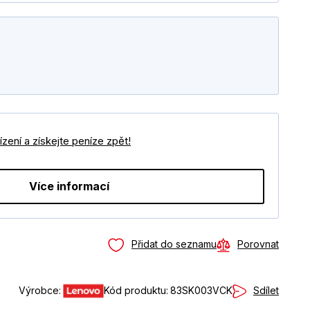
zení a získejte peníze zpět!
Více informací
Přidat do seznamu
Porovnat
Sdílet
Výrobce:
Kód produktu:
83SK003VCK