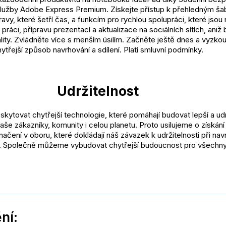
služby Adobe Express Premium. Získejte přístup k přehledným ša
avy, které šetří čas, a funkcím pro rychlou spolupráci, které jsou
y práci, přípravu prezentací a aktualizace na sociálních sítích, aniž
ality. Zvládněte více s menším úsilím. Začněte ještě dnes a vyzko
ytřejší způsob navrhování a sdílení. Platí smluvní podmínky.
Udržitelnost
skytovat chytřejší technologie, které pomáhají budovat lepší a udr
še zákazníky, komunity i celou planetu. Proto usilujeme o získání
značení v oboru, které dokládají náš závazek k udržitelnosti při nav
. Společně můžeme vybudovat chytřejší budoucnost pro všechny
ní: