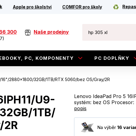
k
Repas
Apple pro školství
COMFOR pro školy
266 300
Naše prodejny
7)
EBOOKY, PC, KOMPONENTY
PC DOPLŇKY
H/16"/2880x1800/32GB/1TB/RTX 5060/bez OS/Gray/2R
6IPH11/U9-
Lenovo IdeaPad Pro 5 16I
systém: bez OS Procesor: 
popis
32GB/1TB/
/2R
Na výběr
16 varia