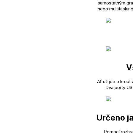
samostatným graf
nebo multitasking
V
Ať už jde o kreat
Dva porty US
Určeno ja
Pomocí rozhra