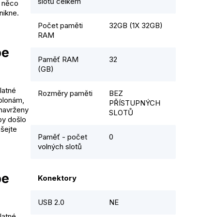
slotů celkem
v něco
nikne.
Počet paměti
32GB (1X 32GB)
RAM
be
Paměť RAM
32
(GB)
latné
Rozměry paměti
BEZ
blonám,
PŘÍSTUPNÝCH
 navrženy
SLOTŮ
 by došlo
ušejte
Paměť - počet
0
volných slotů
be
Konektory
USB 2.0
NE
latné