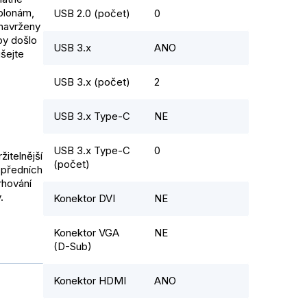
blonám,
USB 2.0 (počet)
0
 navrženy
 by došlo
USB 3.x
ANO
ušejte
USB 3.x (počet)
2
USB 3.x Type-C
NE
USB 3.x Type-C
0
žitelnější
(počet)
 předních
rhování
.
Konektor DVI
NE
Konektor VGA
NE
(D-Sub)
Konektor HDMI
ANO