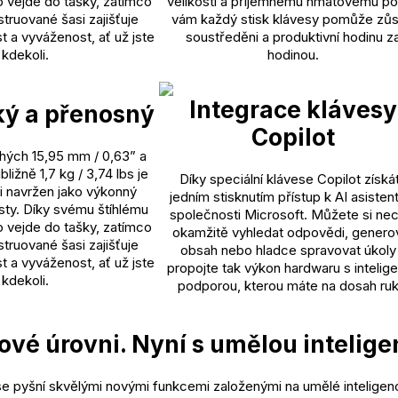
o vejde do tašky, zatímco
velikosti a příjemnému hmatovému po
truované šasi zajišťuje
vám každý stisk klávesy pomůže zůs
t a vyváženost, ať už jste
soustředěni a produktivní hodinu z
kdekoli.
hodinou.
Integrace klávesy
ký a přenosný
Copilot
hých 15,95 mm / 0,63” a
ližně 1,7 kg / 3,74 lbs je
Díky speciální klávese Copilot získá
i navržen jako výkonný
jedním stisknutím přístup k AI asisten
sty. Díky svému štíhlému
společnosti Microsoft. Můžete si ne
o vejde do tašky, zatímco
okamžitě vyhledat odpovědi, genero
truované šasi zajišťuje
obsah nebo hladce spravovat úkoly
t a vyváženost, ať už jste
propojte tak výkon hardwaru s intelige
kdekoli.
podporou, kterou máte na dosah ruk
ové úrovni. Nyní s umělou intelige
se pyšní skvělými novými funkcemi založenými na umělé inteligenc