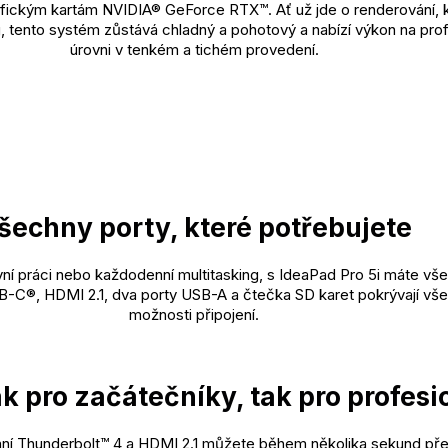
ickým kartám NVIDIA® GeForce RTX™. Ať už jde o renderování, 
, tento systém zůstává chladný a pohotový a nabízí výkon na prof
úrovni v tenkém a tichém provedení.
šechny porty, které potřebujete
ivní práci nebo každodenní multitasking, s IdeaPad Pro 5i máte vše
B-C®, HDMI 2.1, dva porty USB-A a čtečka SD karet pokrývají vš
možnosti připojení.
k pro začátečníky, tak pro profesi
ní Thunderbolt™ 4 a HDMI 2.1 můžete během několika sekund př