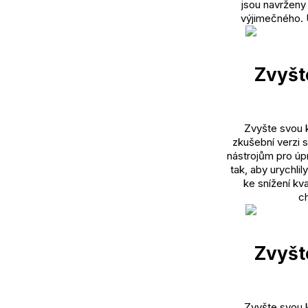
jsou navrženy
výjimečného. U
Zvyšt
Zvyšte svou 
zkušební verzi 
nástrojům pro úpr
tak, aby urychlil
ke snížení kv
ch
Zvyšt
Zvyšte svou 