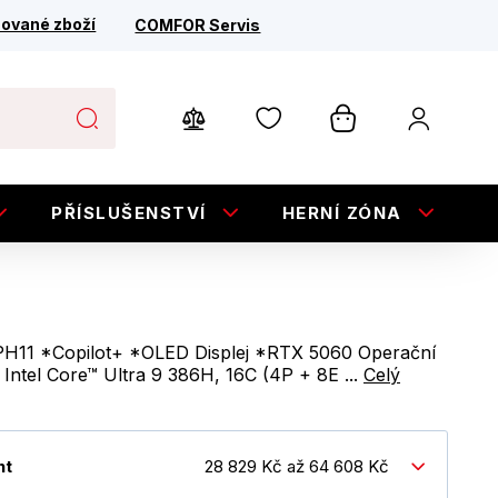
ované zboží
COMFOR Servis
PŘÍSLUŠENSTVÍ
HERNÍ ZÓNA
E
PH11 *Copilot+ *OLED Displej *RTX 5060 Operační
Intel Core™ Ultra 9 386H, 16C (4P + 8E ...
Celý
nt
28 829 Kč až 64 608 Kč