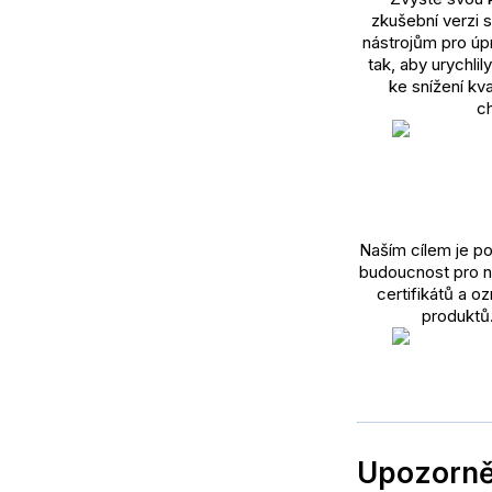
zkušební verzi 
nástrojům pro úpr
tak, aby urychlil
ke snížení kv
ch
Naším cílem je po
budoucnost pro na
certifikátů a o
produktů
Upozorně