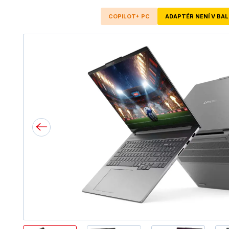
COPILOT+ PC
ADAPTÉR NENÍ V BAL