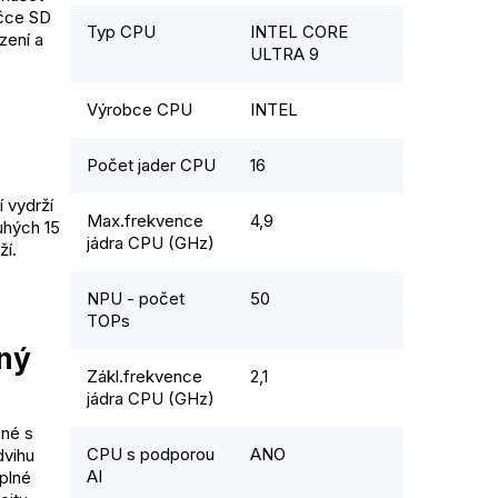
ečce SD
Typ CPU
INTEL CORE
zení a
ULTRA 9
Výrobce CPU
INTEL
Počet jader CPU
16
í vydrží
Max.frekvence
4,9
uhých 15
jádra CPU (GHz)
ží.
NPU - počet
50
TOPs
sný
Zákl.frekvence
2,1
jádra CPU (GHz)
ené s
CPU s podporou
ANO
dvihu
AI
plné