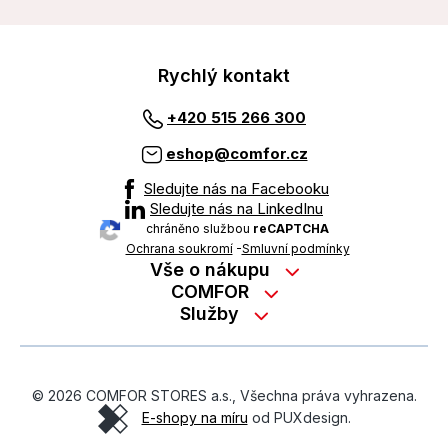
Rychlý kontakt
+420 515 266 300
eshop@comfor.cz
Sledujte nás na Facebooku
Sledujte nás na LinkedInu
chráněno službou
reCAPTCHA
Ochrana soukromí
-
Smluvní podmínky
Vše o nákupu
Nákup na splátky
COMFOR
Služby
Kontakty
Možnosti platby
Servisní služby na prodejně
Kariéra
Reklamace zboží z e-shopu
Garanční prohlídky
O nás
Obchodní podmínky
© 2026 COMFOR STORES a.s., Všechna práva vyhrazena.
On-line podpora
O revimarketu
E-shopy na míru
od PUXdesign.
Ochrana osobních údajů
Pozáruční servis