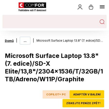
|
...
|
Microsoft Surface Laptop 13.8" (7. edice)/SD-X Elite/13,8"/2304x1536/T/32GB/1TB/Adreno/W11P/Graphite
Domů
Microsoft Surface Laptop 13.8"
(7. edice)/SD-X
Elite/13,8"/2304x1536/T/32GB/1
TB/Adreno/W11P/Graphite
COPILOT+ PC
ADAPTÉR V BALENÍ
ZÍSKEJTE PENÍZE ZPĚT!