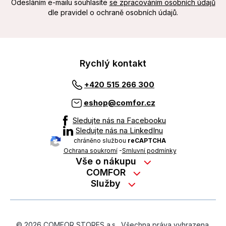
Odesláním e-mailu souhlasíte
se zpracováním osobních údajů
dle pravidel o ochraně osobních údajů.
Rychlý kontakt
+420 515 266 300
eshop@comfor.cz
Sledujte nás na Facebooku
Sledujte nás na LinkedInu
chráněno službou
reCAPTCHA
Ochrana soukromí
-
Smluvní podmínky
Vše o nákupu
Nákup na splátky
COMFOR
Služby
Kontakty
Možnosti platby
Servisní služby na prodejně
Kariéra
Reklamace zboží z e-shopu
Garanční prohlídky
O nás
Obchodní podmínky
© 2026 COMFOR STORES a.s., Všechna práva vyhrazena.