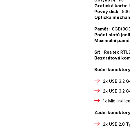
Grafická karta:
 
Pevný disk: 
 50
Optická mechani
Paměť: 
 8GB(8G
Počet slotů (ce
Maximální pamě
Síť: 
 Realtek RTL
Bezdrátová kom
Boční konektory
2x USB 3.2 G
2x USB 3.2 G
1x Mic-in/H
Zadní konektory
2x USB 2.0 T