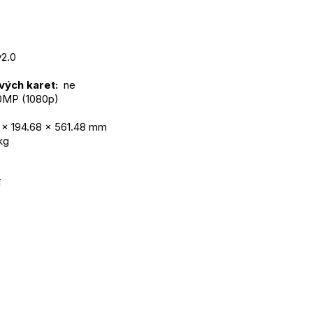
v2.0
ých karet: 
 ne
.0MP (1080p)
5 x 194.68 x 561.48 mm
kg
í