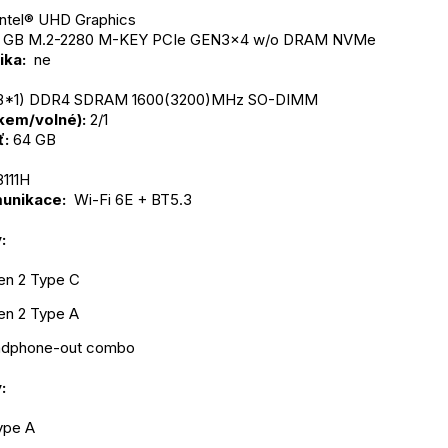
Intel® UHD Graphics
0 GB M.2-2280 M-KEY PCIe GEN3x4 w/o DRAM NVMe
ka: 
 ne
B*1) DDR4 SDRAM 1600(3200)MHz SO-DIMM
lkem/volné):
 2/1
ť:
 64 GB
8111H
unikace: 
 Wi-Fi 6E + BT5.3
: 
en 2 Type C
en 2 Type A
eadphone-out combo
: 
ype A