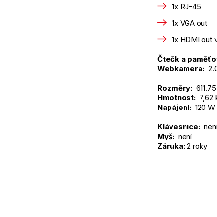
1x RJ-45
1x VGA out
1x HDMI out 
Čtečk a paměťov
Webkamera: 
 2
Rozměry: 
 611.7
Hmotnost: 
 7,62 
Napájení: 
 120 W
Klávesnice: 
 nen
Myš: 
 není
Záruka:
 2 roky