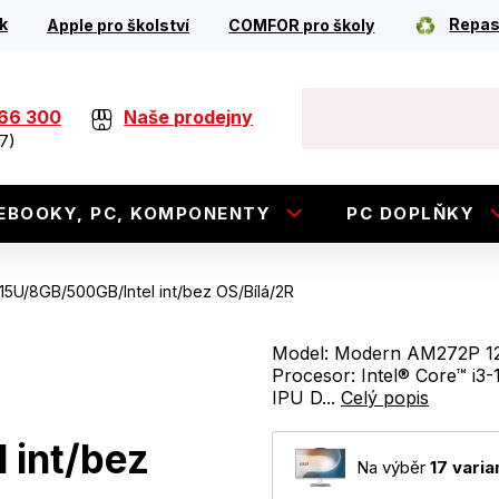
k
Repas
Apple pro školství
COMFOR pro školy
266 300
Naše prodejny
7)
EBOOKY, PC, KOMPONENTY
PC DOPLŇKY
5U/8GB/500GB/Intel int/bez OS/Bílá/2R
Model: Modern AM272P 12
Procesor: Intel® Core™ i3
IPU D...
Celý popis
 int/bez
Na výběr
17 varia