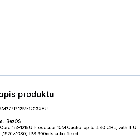
popis produktu
 AM272P 12M-1203XEU
: 
 BezOS
 Core™ i3-1215U Processor 10M Cache, up to 4.40 GHz, with IPU
(1920x1080) IPS 300nits antireflexní