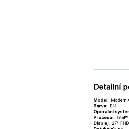
Detailní 
Model: 
 Modern
Barva: 
 Bílá
Operační systém
Procesor: 
Intel®
Displej: 
 27" FHD 
Dotykový: 
 ne