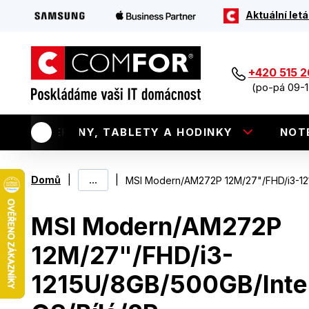
Aktuální letá
+420 515 
(po-pá 09-1
TELEFONY, TABLETY A HODINKY
NOT
|
...
|
Domů
MSI Modern/AM272P 12M/27"/FHD/i3-121
MSI Modern/AM272P
12M/27"/FHD/i3-
1215U/8GB/500GB/Intel