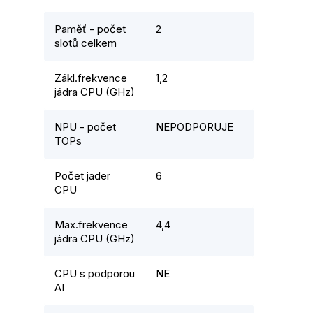
Paměť - počet
2
slotů celkem
Zákl.frekvence
1,2
jádra CPU (GHz)
NPU - počet
NEPODPORUJE
TOPs
Počet jader
6
CPU
Max.frekvence
4,4
jádra CPU (GHz)
CPU s podporou
NE
AI