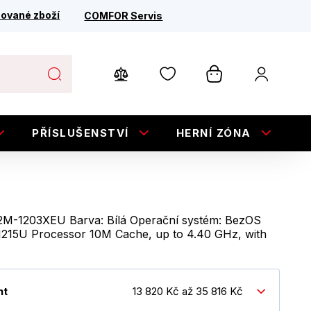
ované zboží
COMFOR Servis
PŘÍSLUŠENSTVÍ
HERNÍ ZÓNA
E
M-1203XEU Barva: Bílá Operační systém: BezOS
-1215U Processor 10M Cache, up to 4.40 GHz, with
nt
13 820 Kč až 35 816 Kč