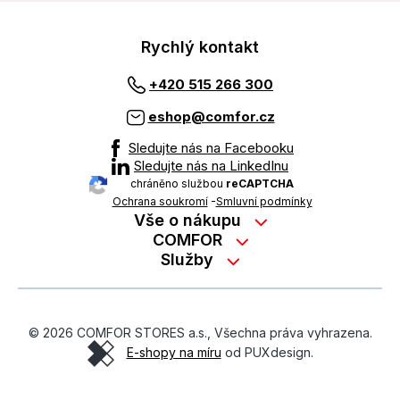
Rychlý kontakt
+420 515 266 300
eshop@comfor.cz
Sledujte nás na Facebooku
Sledujte nás na LinkedInu
chráněno službou
reCAPTCHA
Ochrana soukromí
-
Smluvní podmínky
Vše o nákupu
Nákup na splátky
COMFOR
Služby
Kontakty
Možnosti platby
Servisní služby na prodejně
Kariéra
Reklamace zboží z e-shopu
Garanční prohlídky
O nás
Obchodní podmínky
© 2026 COMFOR STORES a.s., Všechna práva vyhrazena.
On-line podpora
O revimarketu
E-shopy na míru
od PUXdesign.
Ochrana osobních údajů
Pozáruční servis
Školení zaměstnanců
Formulář pro odstoupení od kupní smlouvy