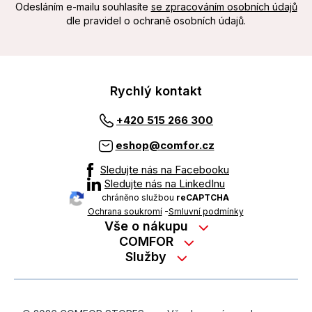
Odesláním e-mailu souhlasíte
se zpracováním osobních údajů
dle pravidel o ochraně osobních údajů.
Rychlý kontakt
+420 515 266 300
eshop@comfor.cz
Sledujte nás na Facebooku
Sledujte nás na LinkedInu
chráněno službou
reCAPTCHA
Ochrana soukromí
-
Smluvní podmínky
Vše o nákupu
Nákup na splátky
COMFOR
Služby
Kontakty
Možnosti platby
Servisní služby na prodejně
Kariéra
Reklamace zboží z e-shopu
Garanční prohlídky
O nás