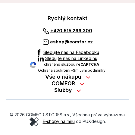
Rychlý kontakt
+420 515 266 300
eshop@comfor.cz
Sledujte nás na Facebooku
Sledujte nás na LinkedInu
chráněno službou
reCAPTCHA
Ochrana soukromí
-
Smluvní podmínky
Vše o nákupu
Nákup na splátky
COMFOR
Služby
Kontakty
Možnosti platby
Servisní služby na prodejně
Kariéra
Reklamace zboží z e-shopu
Garanční prohlídky
O nás
Obchodní podmínky
© 2026 COMFOR STORES a.s., Všechna práva vyhrazena.
On-line podpora
O revimarketu
E-shopy na míru
od PUXdesign.
Ochrana osobních údajů
Pozáruční servis
Školení zaměstnanců