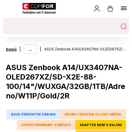
|
...
|
ASUS Zenbook A14/UX3407NA-OLED267XZ/SD-X2E-88-100/14"/WUXGA/32GB/1TB/Adreno/W11P/Gold/2R
Domů
ASUS Zenbook A14/UX3407NA-
OLED267XZ/SD-X2E-88-
100/14"/WUXGA/32GB/1TB/Adre
no/W11P/Gold/2R
ASUS PERFEKTNÍ ZÁRUKA
ADOBE CREATIVE CLOUD 1 MĚSÍC
GOPRO PREMIUM+ 3 MĚSÍCE
ADAPTÉR NENÍ V BALENÍ