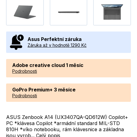
Asus Perfektní záruka
Záruka až v hodnotě 1290 Kč
Adobe creative cloud 1 měsíc
Podrobnosti
GoPro Premium+ 3 měsíce
Podrobnosti
ASUS Zenbook A14 (UX3407QA-QD612W) Copilot+
PC *klávesa Copilot *armádní standard MIL-STD
810H *víko notebooku, rám klávesnice a základna
jsou vyrob...
Celý popis