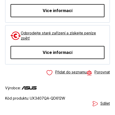
Více informací
Odprodejte staré zařízení a získejte peníze
zpět!
Více informací
Přidat do seznamu
Porovnat
Výrobce:
Kód produktu:
UX3407QA-QD612W
Sdílet