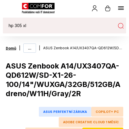
|
...
|
ASUS Zenbook A14/UX3407QA-QD612W/SD-X1-26-100/14"/WUXGA/32GB/512GB/Adreno/W11H/Gray/2R
Domů
ASUS Zenbook A14/UX3407QA-
QD612W/SD-X1-26-
100/14"/WUXGA/32GB/512GB/A
dreno/W11H/Gray/2R
ASUS PERFEKTNÍ ZÁRUKA
COPILOT+ PC
ADOBE CREATIVE CLOUD 1 MĚSÍC